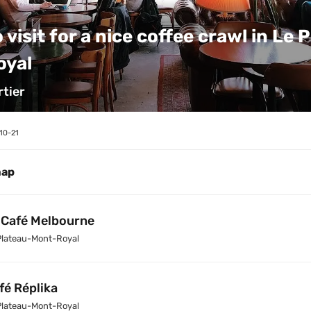
 visit for a nice coffee crawl in Le P
oyal
tier
10-21
map
 Café Melbourne
Plateau-Mont-Royal
fé Réplika
Plateau-Mont-Royal