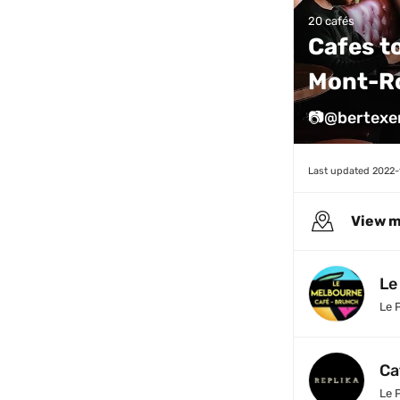
20 cafés
Cafes to
Mont-R
📷@bertexer
Last updated 
2022-
View 
Le
Le 
Ca
Le 