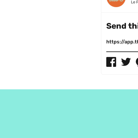
Le 
Send thi