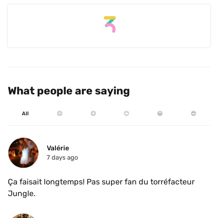
What people are saying
All
☹️
😐
🙂
😃
😍
Valérie 
7 days ago
Ça faisait longtemps! Pas super fan du torréfacteur 
Jungle. 