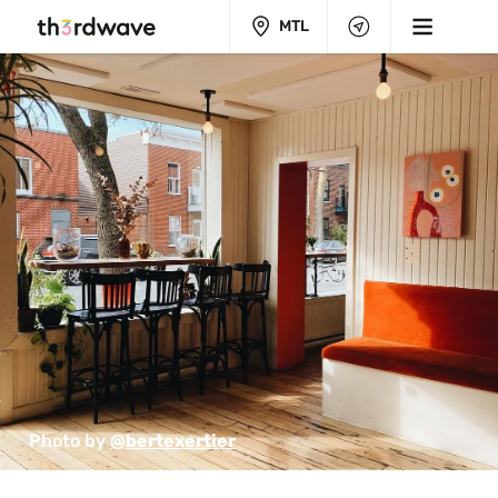
MTL
Photo by 
@bertexertier