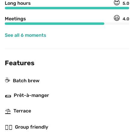
😍
Long hours
5.0
😃
Meetings
4.0
See all 6 moments
Features
☕️
Batch brew
🌯
Prêt-à-manger
⛱
Terrace
👯‍♂️
Group friendly