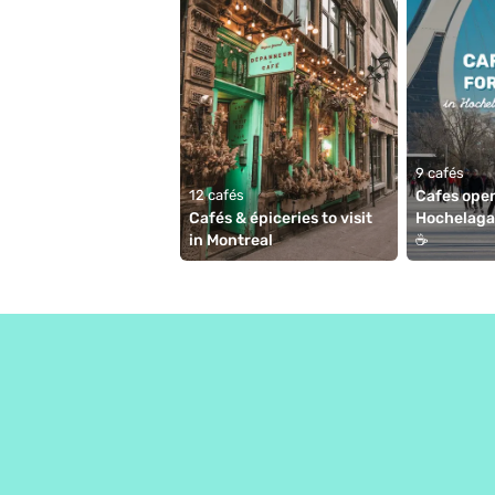
9 cafés
12 cafés
Cafes open
Cafés & épiceries to visit 
Hochelaga
in Montreal
☕️