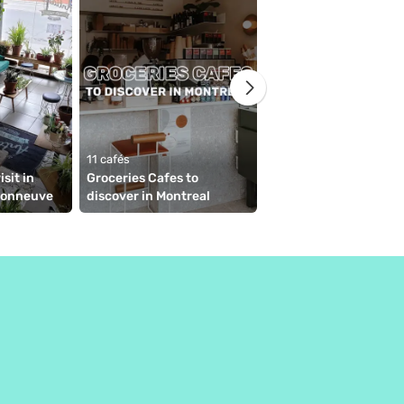
11 cafés
sit in 
Groceries Cafes to 
8 cafés
sonneuve
discover in Montreal
The best of HOMA