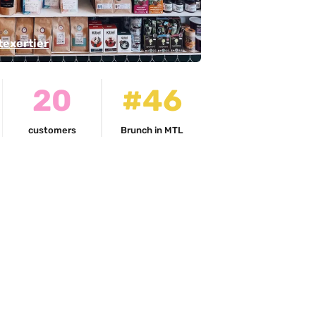
exertier
20
#46
customers
Brunch in MTL