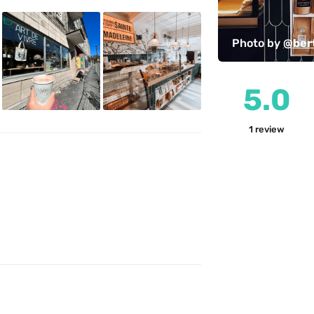
Photo by 
@bert
5.0
1
review