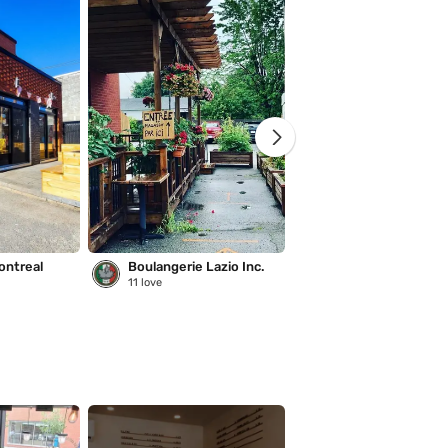
ontreal
Boulangerie Lazio Inc.
Saison des pluies
11
love
221
love