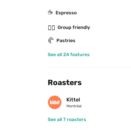
☕
Espresso
👯‍♂️
Group friendly
🥐
Pastries
See all 24 features
Roasters
Kittel
Montréal
See all 7 roasters