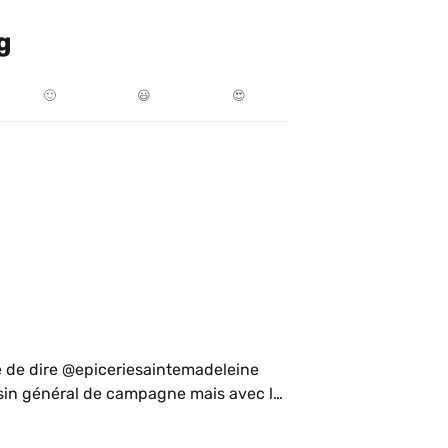
g
🙂
😃
😍
e de dire @epiceriesaintemadeleine 
in général de campagne mais avec le 
rucs, produits que vous affichez. Alors 
ais quelqu’un qui a un appart dans le 