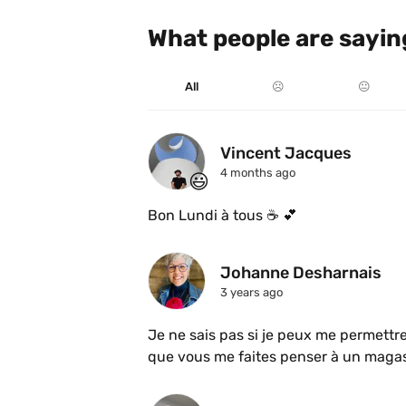
What people are sayin
All
☹️
😐
Vincent Jacques
4 months ago
😃
Bon Lundi à tous ☕️ 💕 
Johanne Desharnais
3 years ago
Je ne sais pas si je peux me permettr
que vous me faites penser à un magas
flair de la ville. Bonté la panoplie de t
si vous connaissez quelqu’un qui conn