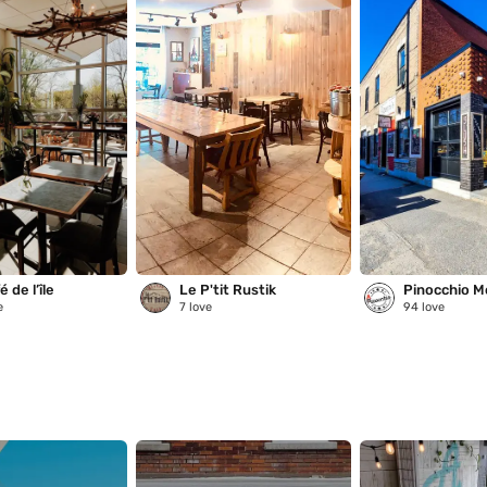
 de l’île
Le P'tit Rustik
Pinocchio M
e
7
love
94
love