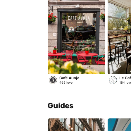
Café Aunja
Le Café
465
love
184
lov
Guides