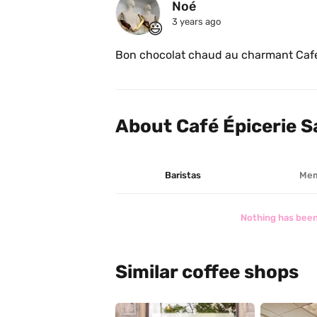
Noé
coin, je suis intéressée 😁. Histoire du
3 years ago
😃
de la proprio. Ce commerce est en opér
trouveras certainement un petit quelq
Bon chocolat chaud au charmant Café
About Café Épicerie S
Baristas
Mem
Nothing has been
Similar coffee shops