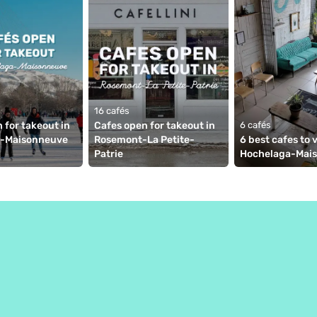
16 cafés
 for takeout in 
Cafes open for takeout in 
6 cafés
-Maisonneuve 
Rosemont-La Petite-
6 best cafes to vi
Patrie 
Hochelaga-Mai