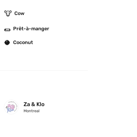
🐮
Cow
🌯
Prêt-à-manger
🥥
Coconut
Za & Klo
Montreal