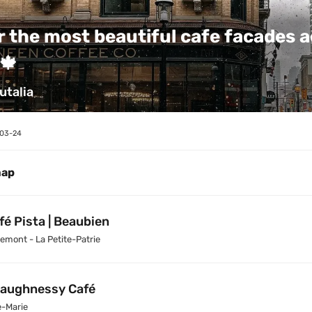
r the most beautiful cafe facades a
🍁
utalia⁠
03-24
map
fé Pista | Beaubien
emont - La Petite-Patrie
aughnessy Café
e-Marie