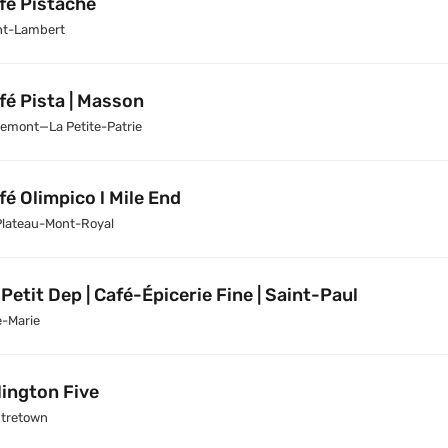
fé Pistache
nt-Lambert
fé Pista | Masson
emont—La Petite-Patrie
fé Olimpico l Mile End
Plateau-Mont-Royal
 Petit Dep | Café-Épicerie Fine | Saint-Paul
e-Marie
lington Five
tretown