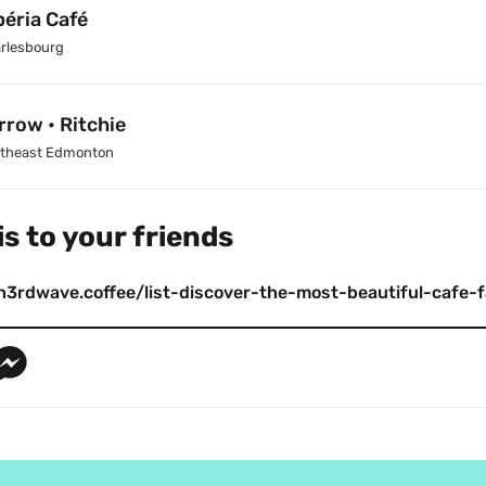
béria Café
rlesbourg
rrow • Ritchie
theast Edmonton
s to your friends