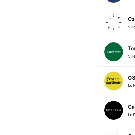
Ca
Vill
To
Vill
O
Le 
Ca
Le 