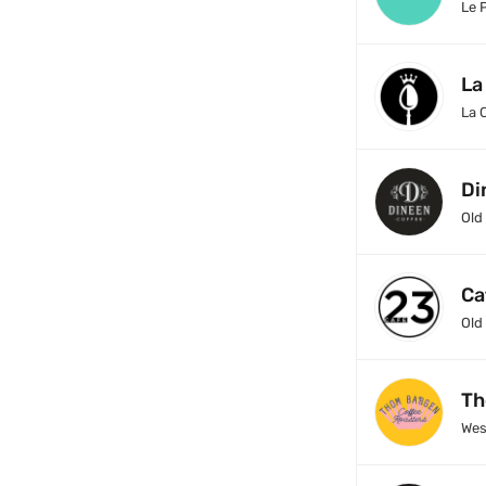
Le 
La
La 
Di
Old
Ca
Old
Th
Wes