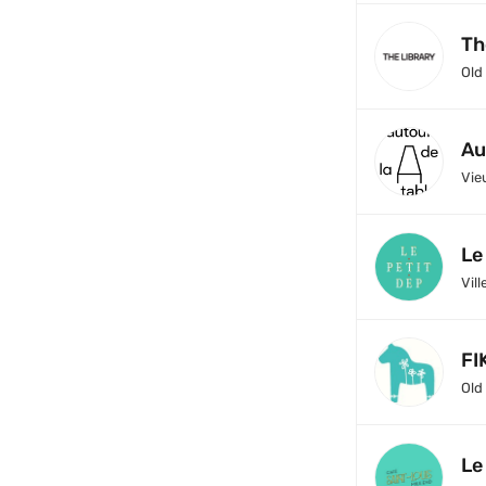
Th
Old
Au
Vie
Le
Vill
FI
Old
Le