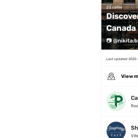
23 cafés
Discove
Canada 
📷 @nikita.b
Last updated 
2022-
View 
Ca
Ros
Sh
Vill