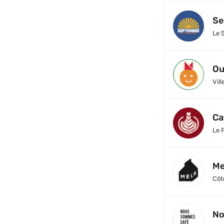
Se
Le 
Ou
Vil
Ca
Le 
Me
Côt
No