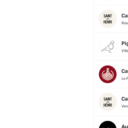
Ca
Ros
Pi
Vill
Ca
Le 
Ca
Ver
Au