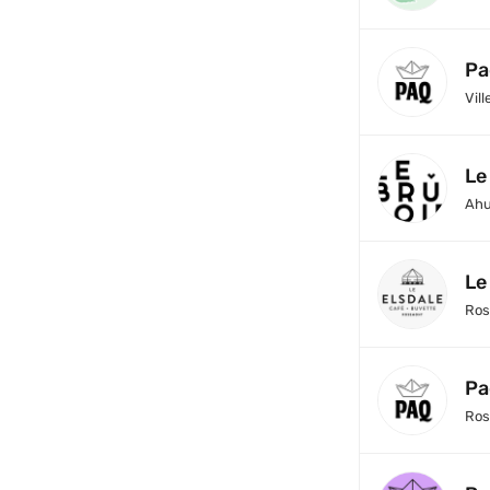
Pa
Vill
Le
Ahu
Le
Ros
Pa
Ros