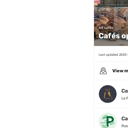
64 cafés
Cafés o
Last updated 
2023-
View 
Ca
Le 
Ca
Ros