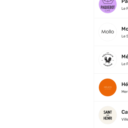
Pa
Le 
Mo
Le 
Mé
Le 
Hé
Mer
Ca
Vil