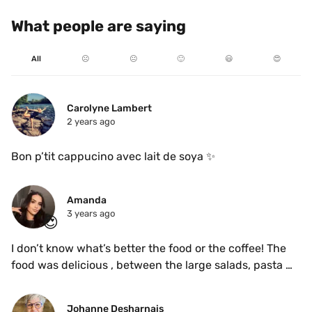
What people are saying
All
☹️
😐
🙂
😃
😍
Carolyne Lambert
2 years ago
Bon p’tit cappucino avec lait de soya ✨ 
Amanda
3 years ago
😍
I don’t know what’s better the food or the coffee! The 
food was delicious , between the large salads, pasta 
bolognese and the buttered rolls , i couldn’t tell you 
what was my favourite. Defs coming back!
Johanne Desharnais