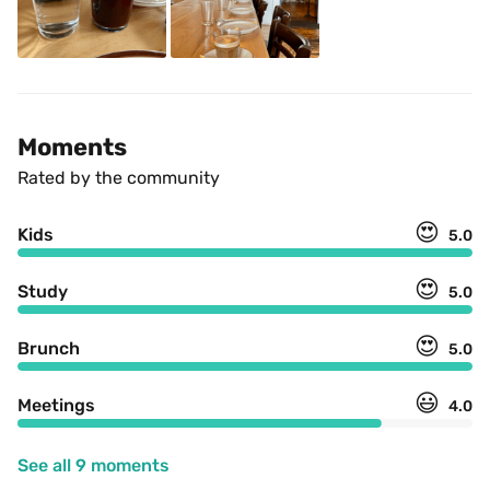
Moments
Rated by the community
😍
Kids
5.0
😍
Study
5.0
😍
Brunch
5.0
😃
Meetings
4.0
See all 9 moments