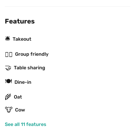
Features
🛎
Takeout
👯‍♂️
Group friendly
🤝
Table sharing
🍽
Dine-in
🌾
Oat
🐮
Cow
See all 11 features