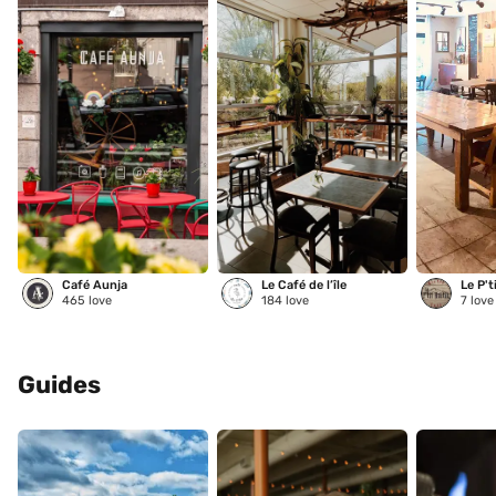
Café Aunja
Le Café de l’île
Le P't
465
love
184
love
7
love
Guides