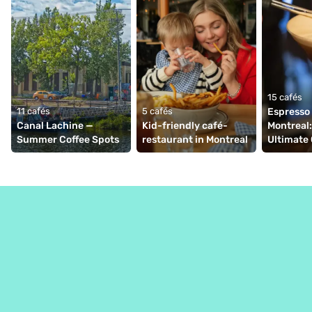
15 cafés
11 cafés
5 cafés
Espresso M
Canal Lachine — 
Kid-friendly café-
Montreal:
Summer Coffee Spots
restaurant in Montreal
Ultimate