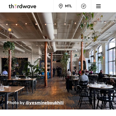
MTL
Photo by 
@yesmineboukhili