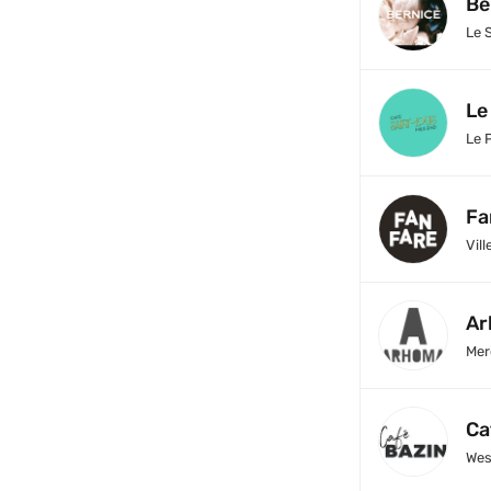
Be
Le 
Le
Le 
Fa
Vil
Ar
Mer
Ca
Wes