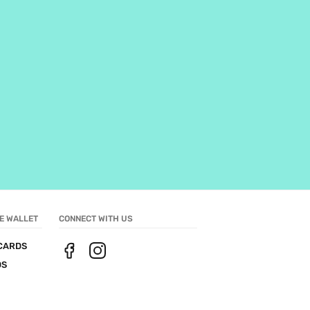
E WALLET
CONNECT WITH US
CARDS
DS