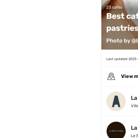
23 cafés
Best caf
pastries
Photo by @
Last updated 
2023
View 
La
Vill
La
Le 