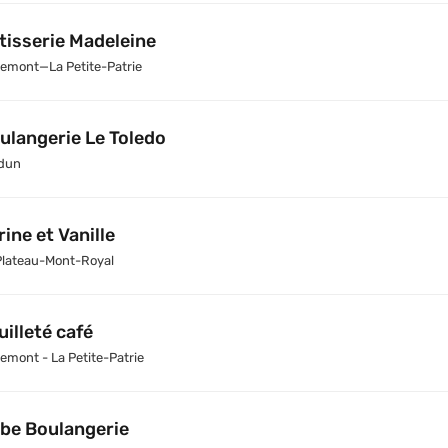
tisserie Madeleine
emont—La Petite-Patrie
ulangerie Le Toledo
dun
rine et Vanille
Plateau-Mont-Royal
uilleté café
emont - La Petite-Patrie
be Boulangerie