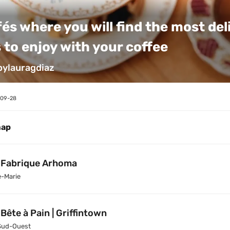
és where you will find the most deli
 to enjoy with your coffee
bylauragdiaz
-09-28
map
 Fabrique Arhoma
e-Marie
 Bête à Pain | Griffintown
Sud-Ouest