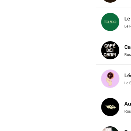
Le
Le 
Ca
Ros
Lé
Le 
Au
Ros