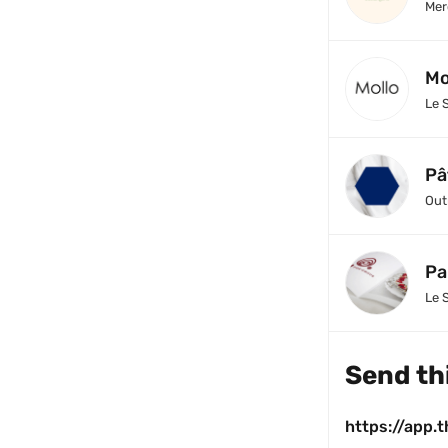
Mer
Mo
Le 
Pâ
Out
Pa
Le 
Send thi