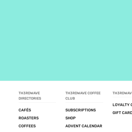
TH3RDWAVE 
TH3RDWAVE COFFEE 
TH3RDWAV
DIRECTORIES
CLUB
LOYALTY 
CAFÉS
SUBSCRIPTIONS
GIFT CAR
ROASTERS
SHOP
COFFEES
ADVENT CALENDAR