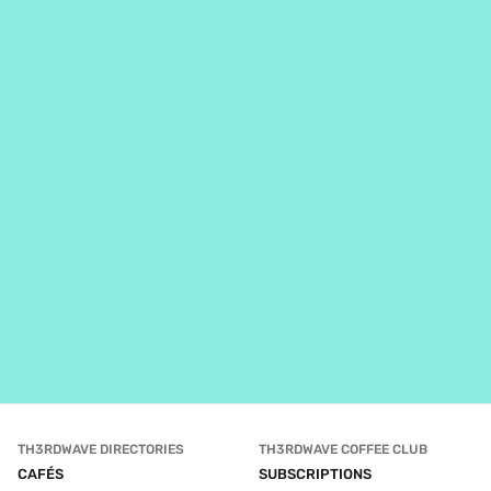
TH3RDWAVE DIRECTORIES
TH3RDWAVE COFFEE CLUB
CAFÉS
SUBSCRIPTIONS