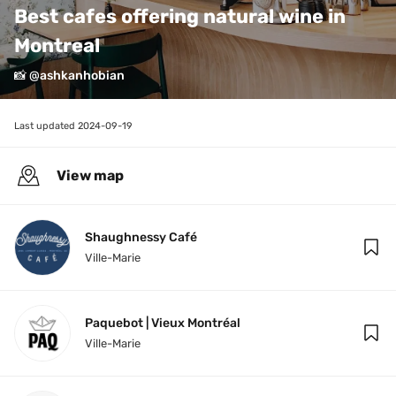
Best cafes offering natural wine in 
Montreal
📸 @ashkanhobian
Last updated 
2024-09-19
View map
Shaughnessy Café
Ville-Marie
Paquebot | Vieux Montréal
Ville-Marie