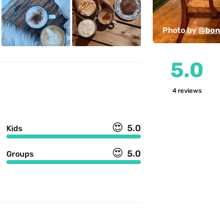
Photo by 
@bon
5.0
4
reviews
😍
5.0
Kids
😍
5.0
Groups