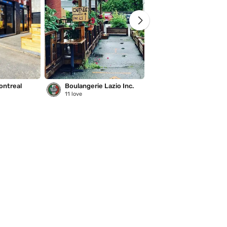
ontreal
Boulangerie Lazio Inc.
Saison des pluies
11
love
221
love