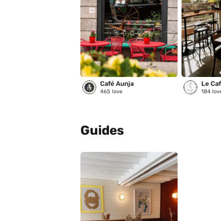
Café Aunja
Le Café
465
love
184
lov
Guides