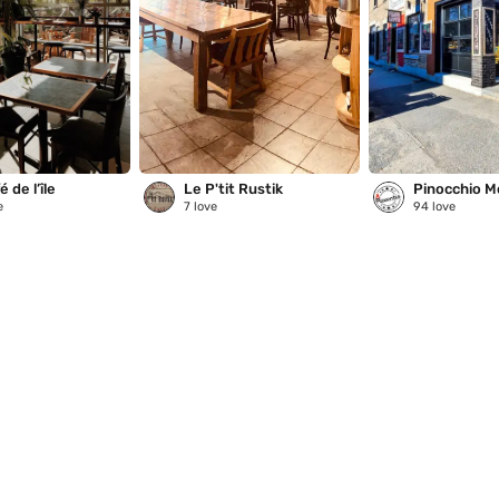
 de l’île
Le P'tit Rustik
Pinocchio M
e
7
love
94
love