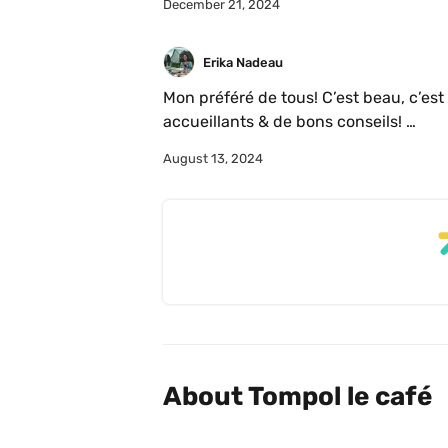
December 21, 2024
Erika Nadeau
Mon préféré de tous! C’est beau, c’est b
accueillants & de bons conseils! 

☕️🍷🥐☀️🐶
August 13, 2024
About Tompol le café