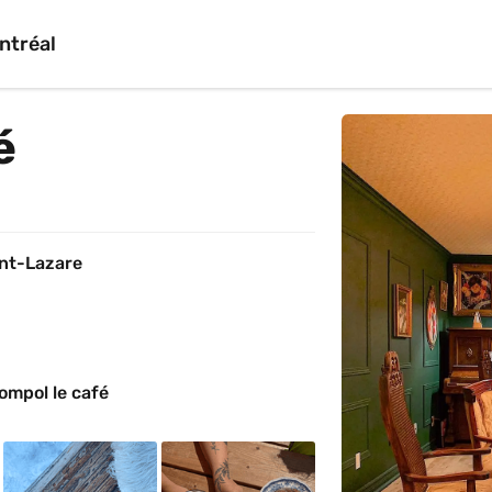
ntréal
é
int-Lazare
ompol le café 