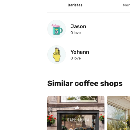
Baristas
Mem
Jason
0
 love
Yohann
0
 love
Similar coffee shops