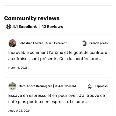
Community reviews
😃
4.1
Excellent
12 Reviews
Sebastien Leclerc
 | 
😃
4.0
Excellent
French press
Incroyable comment l’arôme et le goût de confiture 
aux fraises sont présents. Cela lui confère une 
légère acidité mais rien de problématique. Un café 
March 5, 2025
d’exception!
Marc-Andre Beauregard
 | 
😃
4.0
Excellent
Espresso
Essayé en espresso et en pour over. J’ai trouve ce 
café plus gouteux en espresso. Le cote 
fruit/confiture melanger à un gout sucre est 
August 28, 2024
vraiment bon. Il a une odeur particuliere qui 