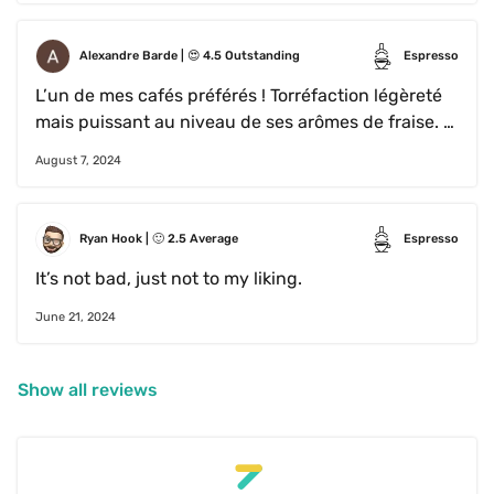
prouve sa qualite. Café à la fois interessant, 
accessible et bien balancé. Je rachèterais
Alexandre Barde
 | 
😍
4.5
Outstanding
Espresso
L’un de mes cafés préférés ! Torréfaction légèreté 
mais puissant au niveau de ses arômes de fraise. 
Très bon pour un café en après midi, même si je me 
August 7, 2024
le sers très volontiers dès le matin.
Ryan Hook
 | 
🙂
2.5
Average
Espresso
It’s not bad, just not to my liking. 
June 21, 2024
Show all reviews