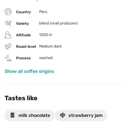
Peru
Country
blend small producers
Variety
1250 m
Altitude
Medium dark
Roast level
washed
Process
Show all coffee origins
Tastes like
🍫
🍓
milk chocolate
strawberry jam