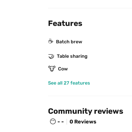
Features
☕️
Batch brew
🤝
Table sharing
🐮
Cow
See all 27 features
Community reviews
😶
- -
0 Reviews