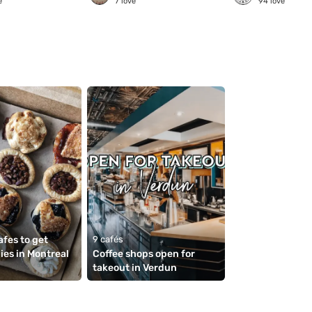
e
7
love
94
love
fes to get 
9 cafés
ies in Montreal 
Coffee shops open for 
takeout in Verdun