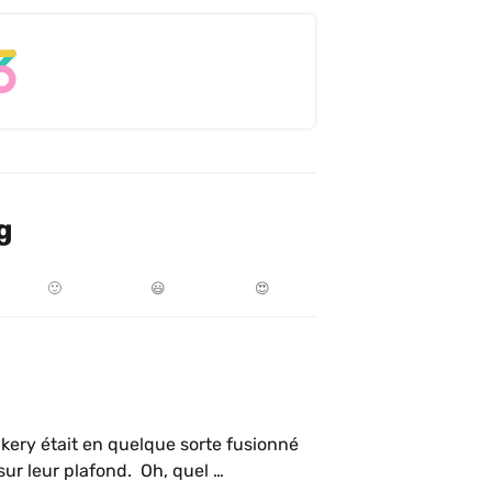
g
🙂
😃
😍
ery était en quelque sorte fusionné 
sur leur plafond.  Oh, quel 