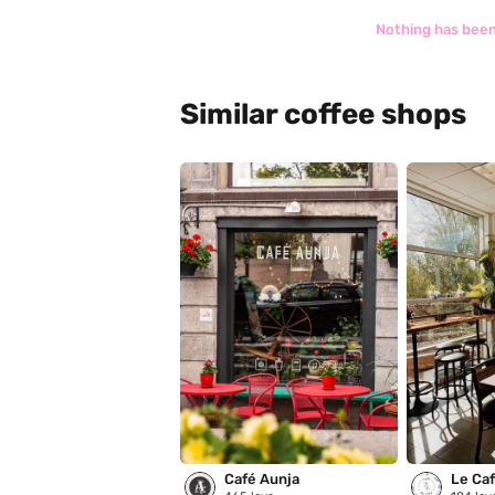
Nothing has been
Similar coffee shops
Café Aunja
Le Café