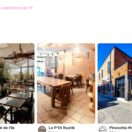
 submitted yet 🤓
 de l’île
Le P'tit Rustik
Pinocchio M