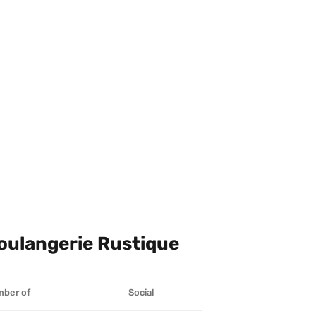
t “Sweet Lee’s café patisserie”. 
 page Google à jour. Pour le moment, 
café.
oulangerie Rustique
ber of
Social