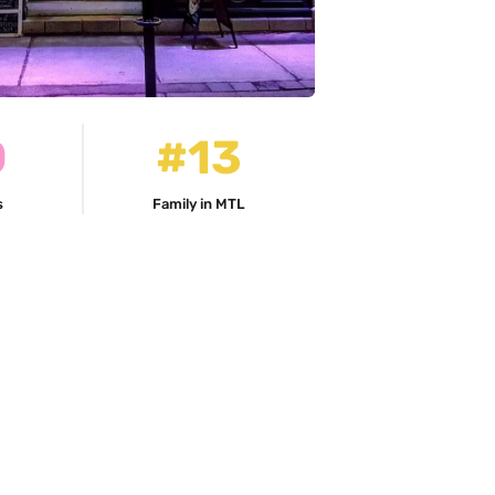
0
#13
s
Family in MTL