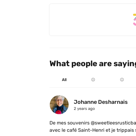
What people are sayin
All
☹️
😐
Johanne Desharnais
2 years ago
De mes souvenirs @sweetleesrusticbak
avec le café Saint-Henri et je trippais 