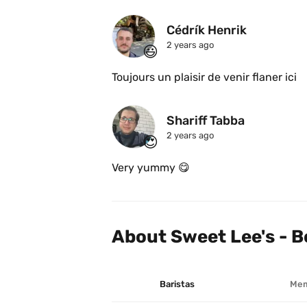
changement, maintenant c’est seulemen
Nous aurons plus de détail une fois la
Cédrík Henrik 
venez essayez la nouvelle version du 
2 years ago
😃
Toujours un plaisir de venir flaner ici 
Shariff Tabba
2 years ago
😍
Very yummy 😋 
About Sweet Lee's - B
Baristas
Mem