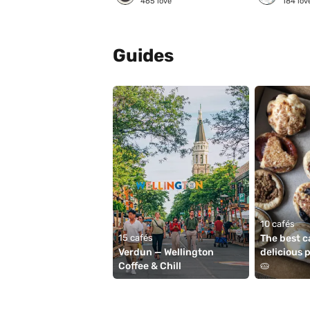
465
love
184
lov
Guides
10 cafés
15 cafés
The best ca
Verdun — Wellington 
delicious p
Coffee & Chill
🥧