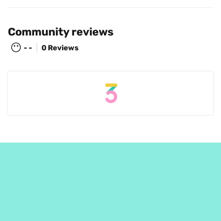
Community reviews
😶
- -
0 Reviews