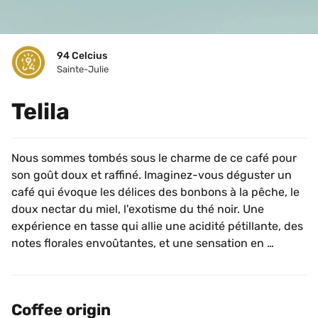
94 Celcius
Sainte-Julie
Telila
Nous sommes tombés sous le charme de ce café pour 
son goût doux et raffiné. Imaginez-vous déguster un 
café qui évoque les délices des bonbons à la pêche, le 
doux nectar du miel, l'exotisme du thé noir. Une 
expérience en tasse qui allie une acidité pétillante, des 
notes florales envoûtantes, et une sensation en 
bouche juteuse à souhait.
Plongez dans l'univers de Telila, une station de lavage 
nichée dans l'ouest de l'Éthiopie. Telila a déjà conquis 
Coffee origin
son statut d'exception dans l'industrie du café de 