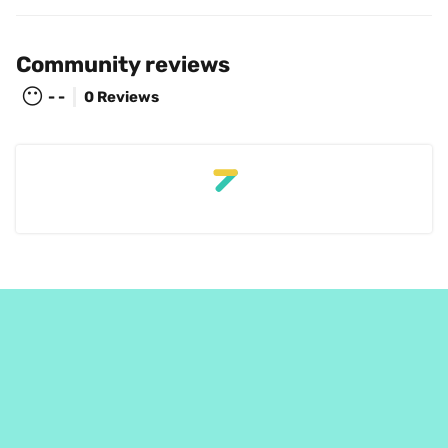
Community reviews
😶
- -
0 Reviews