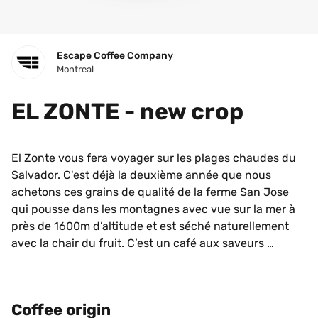
Escape Coffee Company
Montreal
EL ZONTE - new crop
El Zonte vous fera voyager sur les plages chaudes du 
Salvador. C'est déjà la deuxième année que nous 
achetons ces grains de qualité de la ferme San Jose 
qui pousse dans les montagnes avec vue sur la mer à 
près de 1600m d’altitude et est séché naturellement 
avec la chair du fruit. C’est un café aux saveurs 
fruitées et agréables en bouche avec des notes de baie 
rouge, de pomme verte et de chocolat.
Coffee origin
El Zonte will take you on a trip to the warm beaches of 