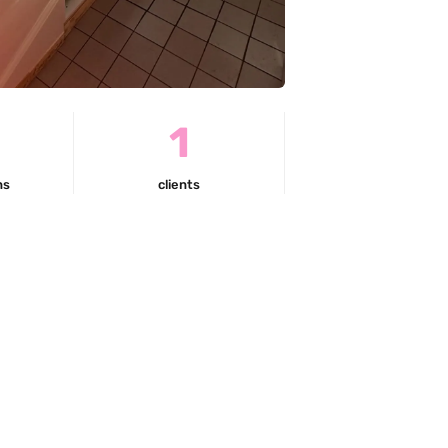
0
1
ns
clients