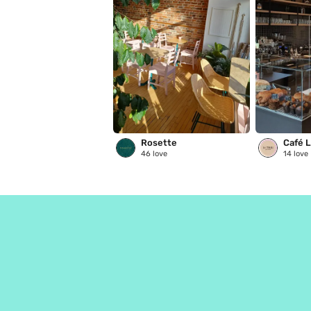
Rosette
Café L
46
love
14
love