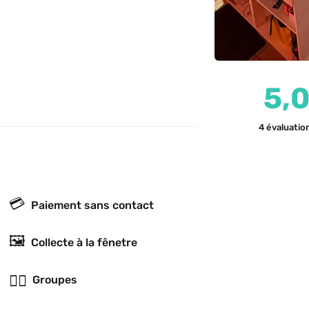
5,
4
évaluatio
💳
Paiement sans contact
🖼
Collecte à la fênetre
👯‍♂️
Groupes