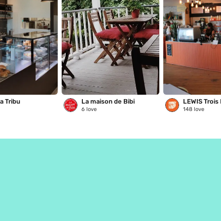
a Tribu
La maison de Bibi
LEWIS Trois 
6
love
148
love