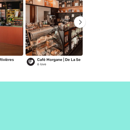
Rivières
Café Morgane | De La 5e
6
love
33
love