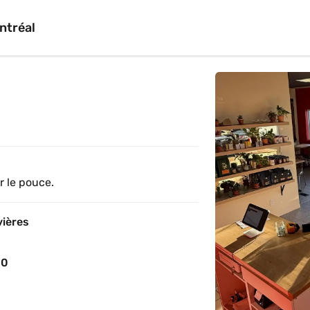
ntréal
r le pouce.
vières
00