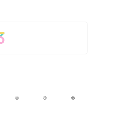
🙂
😃
😍