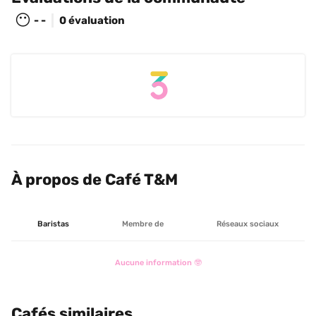
😶
- -
0 évaluation
À propos de Café T&M
Baristas
Membre de
Réseaux sociaux
Aucune information 🤓
Cafés similaires