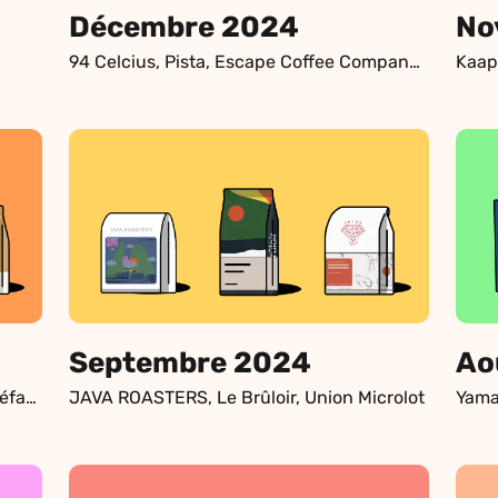
Décembre 2024
No
94 Celcius, Pista, Escape Coffee Company, Rabbit Hole Roasters, JUNGLE, Rogue Wave Coffee Roasters, Stereo Coffee Roasters, Ditchfield, JAVA ROASTERS, CANAL, Binocle, Pirates of Coffee, BBCR.ca, Café 8oz.-Torréfacteur, Za & Klo, Monogram Coffee
Septembre 2024
Ao
Escape Coffee Company, Nucleus Torréfacteurs, KOHI Micro-torréfacteur
JAVA ROASTERS, Le Brûloir, Union Microlot
Yamab