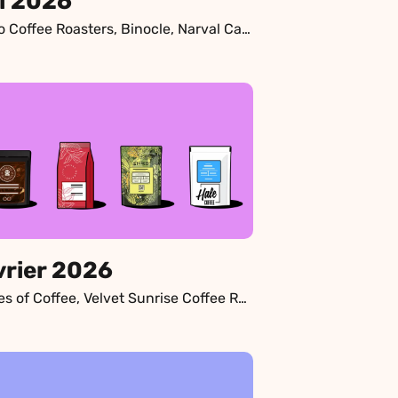
i 2026
Rosso Coffee Roasters, Binocle, Narval Café Lab, KOHI Micro-torréfacteur
vrier 2026
Pirates of Coffee, Velvet Sunrise Coffee Roasters, Stereo Coffee Roasters, Hale Coffee