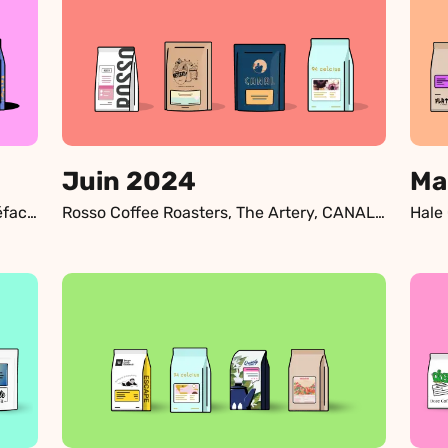
Juin 2024
Ma
Pirates of Coffee, Géogène Micro-torréfacteur, Monark Micro-torréfacteur, ZAB Café
Rosso Coffee Roasters, The Artery, CANAL, 94 Celcius