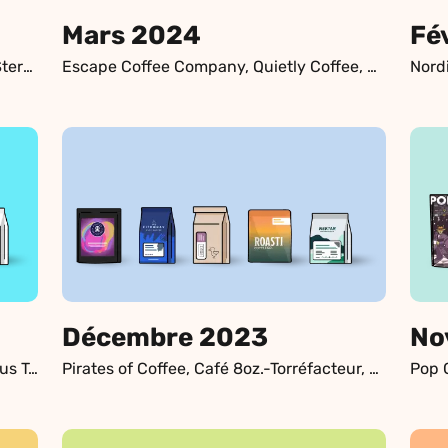
Mars 2024
Fé
Firebat Coffee Roasters, Hale Coffee, Stereo Coffee Roasters, JUNGLE, Rosso Coffee Roasters
Escape Coffee Company, Quietly Coffee, 94 Celcius, Ditchfield
Décembre 2023
No
Discovery Coffee, Hatch Coffee, Nucleus Torréfacteurs, Seth Taylor, Ambros Coffee
Pirates of Coffee, Café 8oz.-Torréfacteur, Roasti, Fitch Bay Café