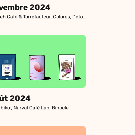
vembre 2024
Kaapeh Café & Torréfacteur, Colorès, Detour Coffee Roasters, 94 Celcius
ût 2024
iko , Narval Café Lab, Binocle