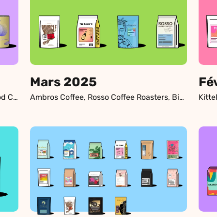
Mars 2025
Fé
Rogue Wave Coffee Roasters, Fernwood Coffee, Nucleus Torréfacteurs, Narval Café Lab
Ambros Coffee, Rosso Coffee Roasters, Binocle, Escape Coffee Company