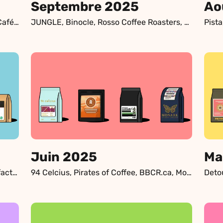
Septembre 2025
Ao
Kittel, Stereo Coffee Roasters, Narval Café Lab, Velvet Sunrise Coffee Roasters
JUNGLE, Binocle, Rosso Coffee Roasters, Rabbit Hole Roasters
Juin 2025
Ma
Nordik, Kittel, Dispatch, Nucleus Torréfacteurs
94 Celcius, Pirates of Coffee, BBCR.ca, Monark Micro-torréfacteur