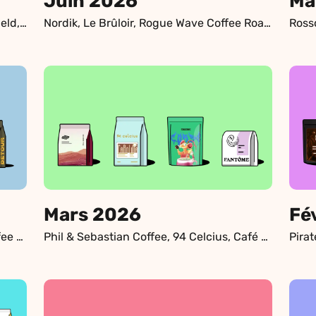
Juin 2026
Ma
Velvet Sunrise Coffee Roasters, Ditchfield, Escape Coffee Company, 94 Celcius
Nordik, Le Brûloir, Rogue Wave Coffee Roasters, Kaapeh Café & Torréfacteur
Mars 2026
Fé
JUNGLE, Kittel, Yamabiko , Detour Coffee Roasters
Phil & Sebastian Coffee, 94 Celcius, Café TorQué, Fantôme