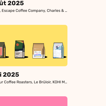
ût 2025
Pista, Escape Coffee Company, Charles & Blackberry, Quietly Coffee, Géogène Micro-torréfacteur
i 2025
Detour Coffee Roasters, Le Brûloir, KOHI Micro-torréfacteur, Za & Klo