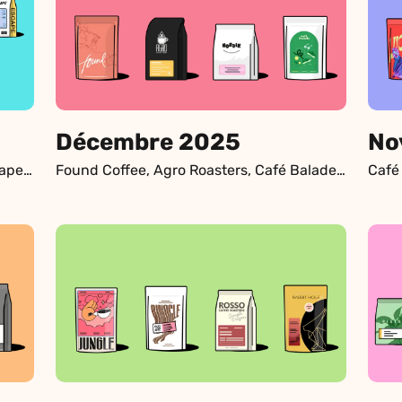
Décembre 2025
No
Binocle, 94 Celcius, CANAL, Pista, Escape Coffee Company, Kittel, Even Coffee, Ambros Coffee, Quietly Coffee
Found Coffee, Agro Roasters, Café Balade, Nordik