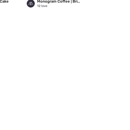
 Cake
Monogram Coffee | Britannia
12
love
10
love