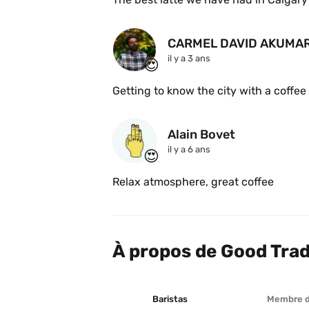
CARMEL DAVID AKUMA
il y a 3 ans
😍
Getting to know the city with a coffee 
Alain Bovet
il y a 6 ans
😍
Relax atmosphere, great coffee
À propos de Good Trad
Baristas
Membre 