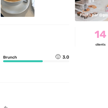
Photo par 
@go
14
clients
🙂
3.0
Brunch