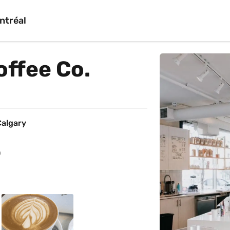
ntréal
offee Co.
Calgary
0