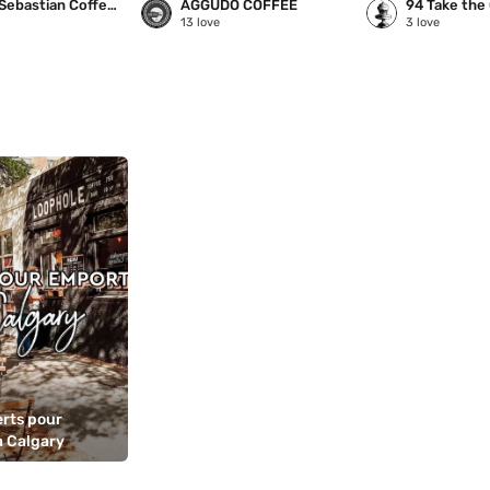
Phil & Sebastian Coffee Roasters | Marda Loop
AGGÜDO COFFEE
94 Take the
13
love
3
love
rts pour 
à Calgary