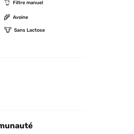
👌
Filtre manuel
🌾
Avoine
🐮
Sans Lactose
mmunauté