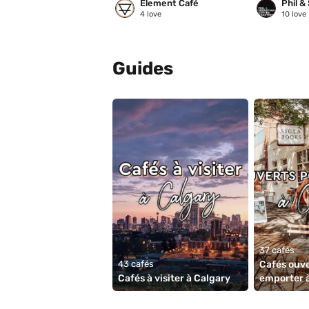
Element Café
4
love
10
love
Guides
37 cafés
43 cafés
Cafés ouve
Cafés à visiter à Calgary
emporter 