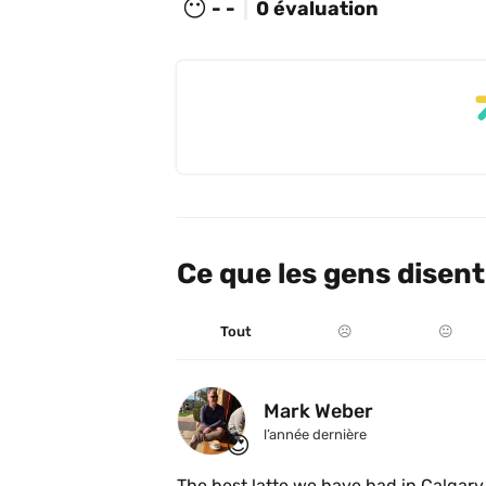
😶
- -
0 évaluation
Ce que les gens disent
Tout
☹️
😐
Mark Weber
l’année dernière
😍
The best latte we have had in Calgary