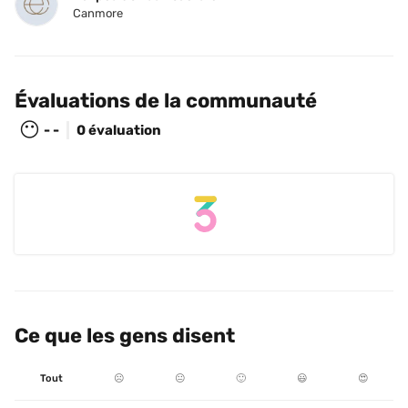
Canmore
Évaluations de la communauté
😶
- -
0 évaluation
Ce que les gens disent
Tout
☹️
😐
🙂
😃
😍