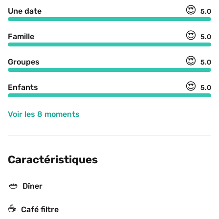
😍
Une date
5.0
😍
Famille
5.0
😍
Groupes
5.0
😍
Enfants
5.0
Voir les 8 moments
Caractéristiques
🥙
Dîner
☕️
Café filtre