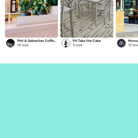
Phil & Sebastian Coffee Roasters | Marda Loop
94 Take the Cake
10
love
3
love
12
lov