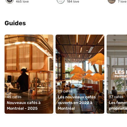
465
love
184
love
7
love
Guides
25 cafés
45 cafés
Les nouveaux cafés 
37 cafés
Nouveaux cafés à 
ouverts en 2022 à 
Les femm
Montréal - 2025
Montréal 
propriéta