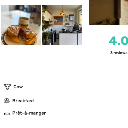
4.
3
reviews
🐮
Cow
🥞
Breakfast
🌯
Prêt-à-manger