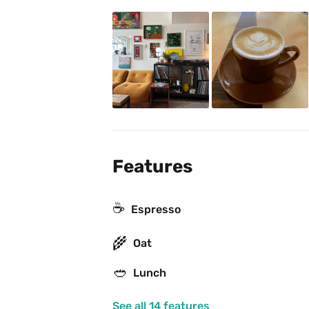
Features
☕
Espresso
🌾
Oat
🥙
Lunch
See all 14 features