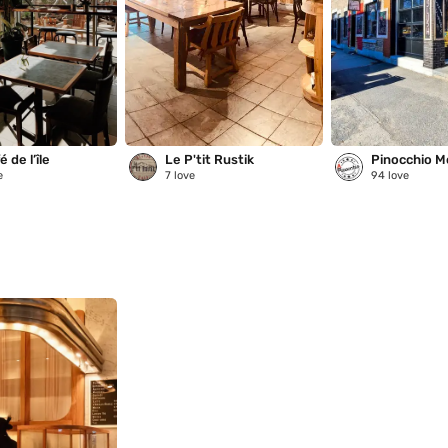
 de l’île
Le P'tit Rustik
Pinocchio M
e
7
love
94
love