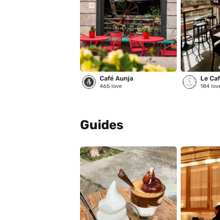
Café Aunja
Le Café
465
love
184
lov
Guides