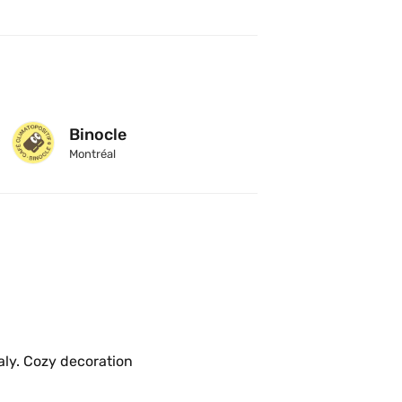
Binocle
Montréal
Great coffee and restaurant in Little Italy. Cozy decoration 