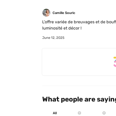
Camille Souric
L’offre variée de breuvages et de bouffe
luminosité et décor !
June 12, 2025
What people are sayin
All
☹️
😐