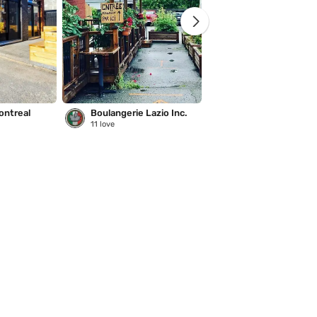
ontreal
Boulangerie Lazio Inc.
Saison des pluies
11
love
221
love