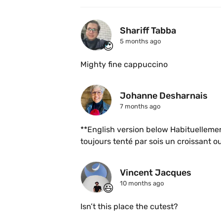
Shariff Tabba
5 months ago
😍
Mighty fine cappuccino 
Johanne Desharnais
7 months ago
**English version below Habituellement 
toujours tenté par sois un croissant 
mon FW. En ce dimanche plutôt frisquet
@disco__mayo composition: œuf, from
Vincent Jacques
brown et ketchup aux bananes. Oh boy,
10 months ago
😃
copieux pour moi. Et non, ça ne goûte p
l’intérieur de mon sandwich. Comme quo
Isn’t this place the cutest? 
colorées à la Chanel, c’est du comfort