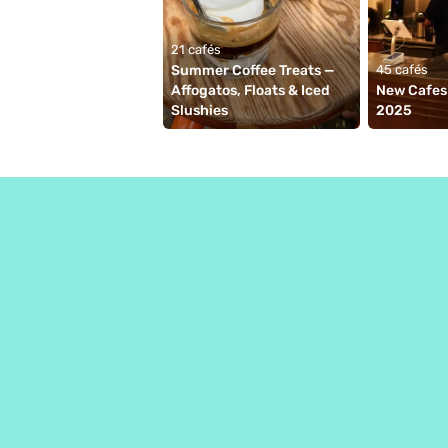
21 cafés
Summer Coffee Treats — 
45 cafés
Affogatos, Floats & Iced 
New Cafes 
Slushies
2025