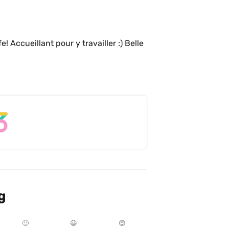
! Accueillant pour y travailler :) Belle 
g
🙂
😃
😍