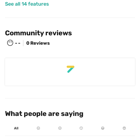
See all 14 features
Community reviews
😶
- -
0 Reviews
What people are saying
All
☹️
😐
🙂
😃
😍