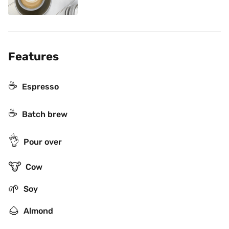
Features
☕
Espresso
☕️
Batch brew
👌
Pour over
🐮
Cow
🌱
Soy
🌰
Almond