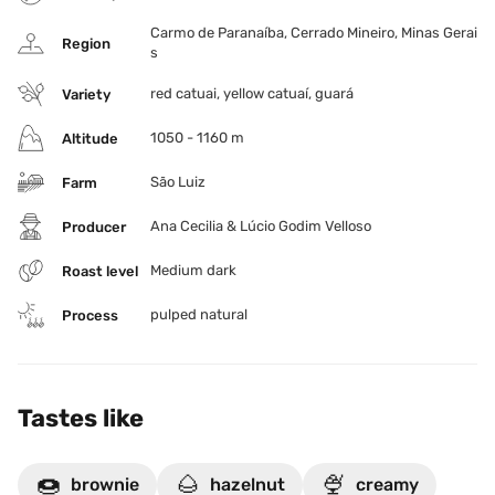
Carmo de Paranaíba, Cerrado Mineiro, Minas Gerai
Region
s
red catuai, yellow catuaí, guará
Variety
1050 - 1160 m
Altitude
São Luiz
Farm
Ana Cecilia & Lúcio Godim Velloso
Producer
Medium dark
Roast level
pulped natural
Process
Tastes like
🍩
🌰
🍨
brownie
hazelnut
creamy