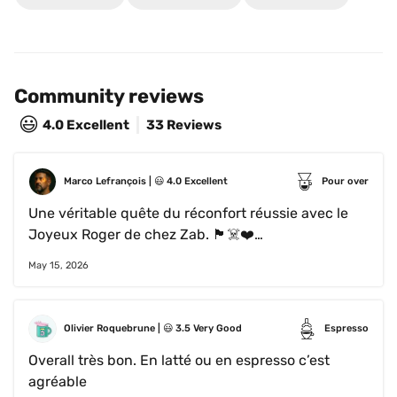
Community reviews
😃
4.0
Excellent
33 Reviews
Marco Lefrançois
 | 
😃
4.0
Excellent
Pour over
Une véritable quête du réconfort réussie avec le 
Joyeux Roger de chez Zab. 🏴‍☠️❤️

Ce blend est un chef-d'œuvre d'équilibre. Dès 
May 15, 2026
l'infusion en V60, la pièce se remplit d'arômes 
ultra-gourmands qui évoquent le caramel et le 
nougat. En tasse, c'est une caresse : la base de 
Olivier Roquebrune
 | 
😃
3.5
Very Good
Espresso
chocolat au lait apporte une rondeur 
Overall très bon. En latté ou en espresso c’est 
enveloppante, tandis qu'une fine pointe de petits 
agréable 
fruits rouges vient réveiller le tout en arrière-plan 