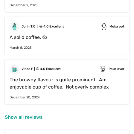
pour lui donner une clarté magnifique.
December 2, 2025
Jo In T.O.
 | 
😃
4.0
Excellent
Moka pot
A solid coffee. 👍
March 8, 2025
Vince F
 | 
😃
4.0
Excellent
Pour over
The browny flavour is quite prominent.  Am 
enjoyable cup of coffee.  Not overly complex
December 20, 2024
Show all reviews