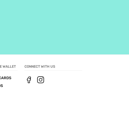
E WALLET
CONNECT WITH US
CARDS
DS