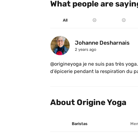
What people are sayin
All
☹️
😐
Johanne Desharnais
2 years ago
@origineyoga je ne suis pas très yoga. À
d’épicerie pendant la respiration du p
viens le temps de savourer un café, je s
de détente, qui sais 😂, offre de produ
cours.
About Origine Yoga
Baristas
Mem