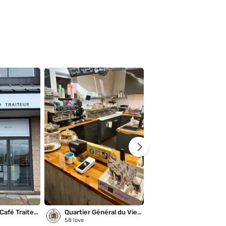
Les Touillés Café Traiteur
Quartier Général du Vieux Beloeil
Brûlerie Mondor
58
love
20
love