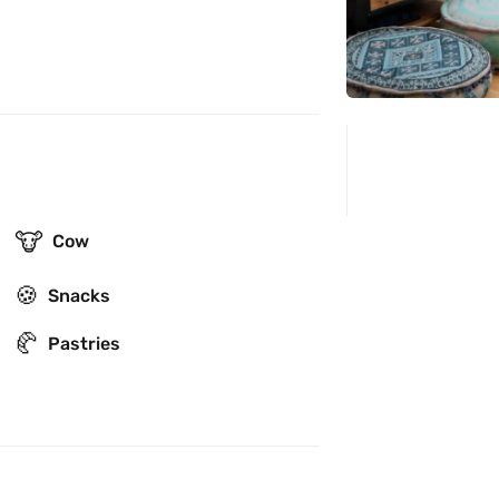
🐮
Cow
🍪
Snacks
🥐
Pastries