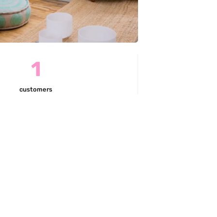
1
customers