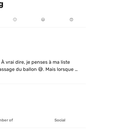
g
🙂
😃
😍
 vrai dire, je penses à ma liste 
assage du ballon 😅. Mais lorsque 
uis zen 🧘‍♀️. Namasté 🙏.  Bel endroit 
its variés ainsi que grande salle de 
ber of
Social