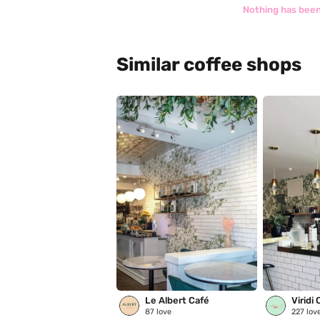
Nothing has been
Similar coffee shops
Le Albert Café
Viridi
87
love
227
lov