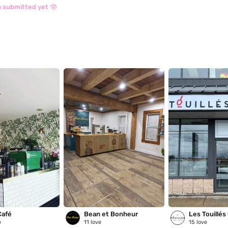
 submitted yet 🤓
 Café
Bean et Bonheur
e
11
love
15
love