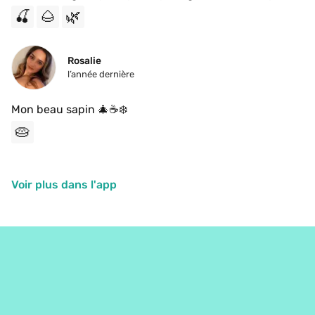
(clove/nutmeg) and a nutty burnt/bitterness; overall 
🍒
🌰
🌿
low sweetness and acidity. 
Rosalie 
l’année dernière
Mon beau sapin 🎄☕️❄️
🥧
Voir plus dans l'app