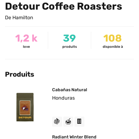
Detour Coffee Roasters
De Hamilton
1,2 k
39
108
love
produits
disponible à
Produits
Cabañas Natural
Honduras
🍇
🍯
🍫
Radiant Winter Blend