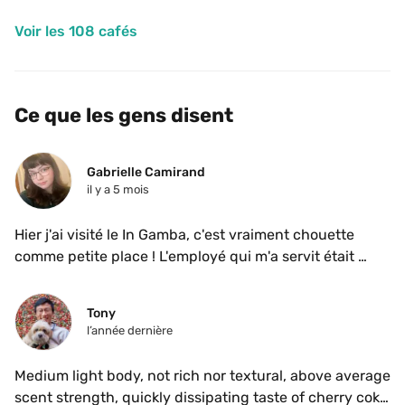
Voir les 108 cafés
Ce que les gens disent
Gabrielle Camirand
il y a 5 mois
Hier j'ai visité le In Gamba, c'est vraiment chouette 
comme petite place ! L'employé qui m'a servit était 
vraiment gentil et à pris le temps de me conseillé, j'ai 
pris un cortado au lait d'avoine avec l'espresso Finca 
Tony
Canlaj puisque j'aime mieux les torréfaction plus légère 
l’année dernière
! C'était vraiment un excellent cortado ✨ l'ambiance 
était calme, parfait pour des devoirs. 
Medium light body, not rich nor textural, above average 
scent strength, quickly dissipating taste of cherry coke 