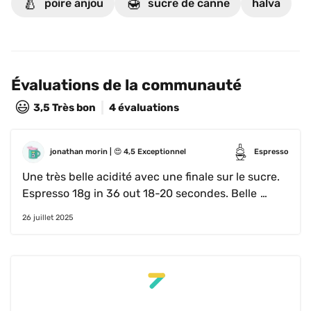
🍐
🍯
poire anjou
sucre de canne
halva
Évaluations de la communauté
😃
3,5
Très bon
4 évaluations
jonathan morin
 | 
😍
4,5
Exceptionnel
Espresso
Une très belle acidité avec une finale sur le sucre. 
Espresso 18g in 36 out 18-20 secondes. Belle 
crema 
26 juillet 2025