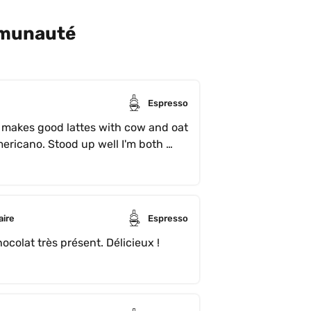
mmunauté
Espresso
 makes good lattes with cow and oat 
mericano. Stood up well I'm both 
aire
Espresso
Comme boire un chocolat chaud. Chocolat très présent. Délicieux ! 