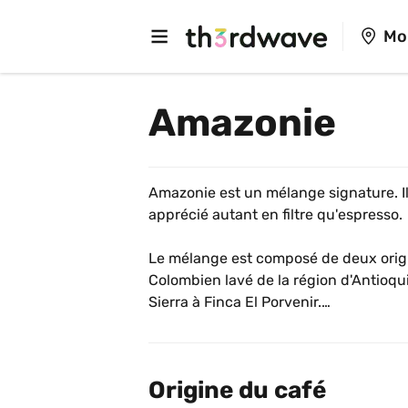
Mo
Amazonie
Amazonie est un mélange signature. Il a
apprécié autant en filtre qu'espresso.
Le mélange est composé de deux origin
Colombien lavé de la région d'Antioqui
Sierra à Finca El Porvenir.
Le second est un Brésilien naturel de l
strictement composé de versions peab
Origine du café
Bourbon.