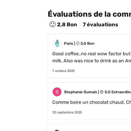
Évaluations de la co
🙂
2,8
Bon
7 évaluations
Paris
 | 
🙂
3,0
Bon
Good coffee,.no real wow factor but
milk. Also was nice to drink as an A
Moka pot and espresso machine. 
7 octobre 2025
Stephanie Dumais
 | 
😍
5,0
Extraordin
30 septembre 2025