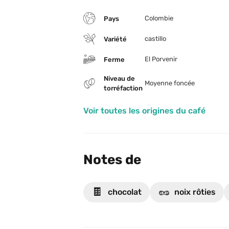
La tasse qui en résulte rappelle les fru
Colombie
Pays
grillés.
castillo
Variété
El Porvenir
Ferme
Niveau de 
Moyenne foncée
torréfaction
Voir toutes les origines du café
Notes de
🍫
🥜
chocolat
noix rôties