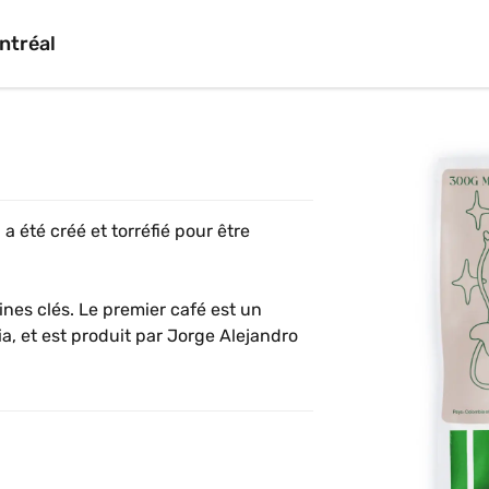
ntréal
 été créé et torréfié pour être 
es clés. Le premier café est un 
a, et est produit par Jorge Alejandro 
a région de Minas Gerais, et est 
erry des variétés Mundo Novo et 