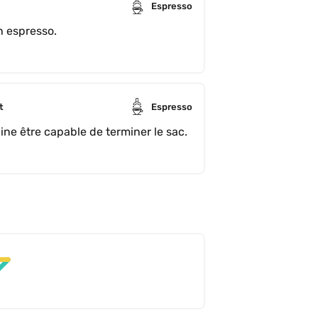
Espresso
Quite liked this one—especially as an espresso. 
t
Espresso
ine être capable de terminer le sac.