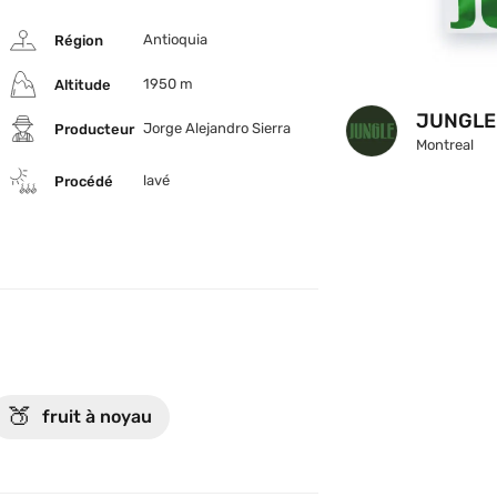
its à noyaux, le chocolat et les noix 
Antioquia
Région
1950 m
Altitude
JUNGLE
Jorge Alejandro Sierra
Producteur
Montreal
lavé
Procédé
🍑
fruit à noyau