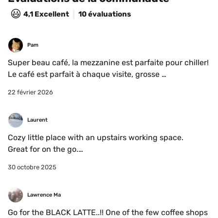
😃
4,1
Excellent
10 évaluations
Pam
Super beau café, la mezzanine est parfaite pour chiller! 
Le café est parfait à chaque visite, grosse 
recommandation pour le Einspanner!
22 février 2026
Laurent
Cozy little place with an upstairs working space.

Great for on the go.

No filter coffee and their espresso is rushed.

30 octobre 2025
Service is excellent nonetheless.
Lawrence Ma
Go for the BLACK LATTE..!! One of the few coffee shops 