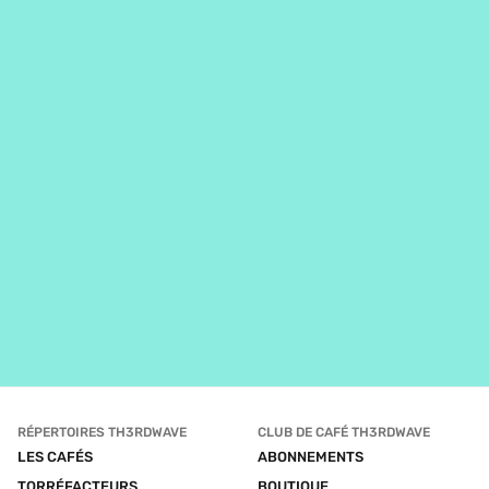
RÉPERTOIRES TH3RDWAVE
CLUB DE CAFÉ TH3RDWAVE
LES CAFÉS
ABONNEMENTS
TORRÉFACTEURS
BOUTIQUE