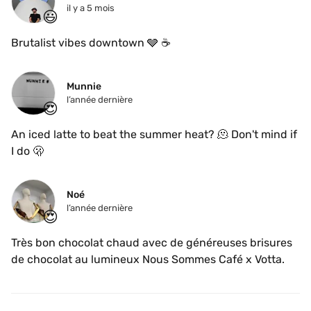
il y a 5 mois
😃
Brutalist vibes downtown 🩶 ☕️ 
Munnie
l’année dernière
😍
An iced latte to beat the summer heat? 🫠 Don't mind if 
I do 🫢
Noé
l’année dernière
😍
Très bon chocolat chaud avec de généreuses brisures 
de chocolat au lumineux Nous Sommes Café x Votta.