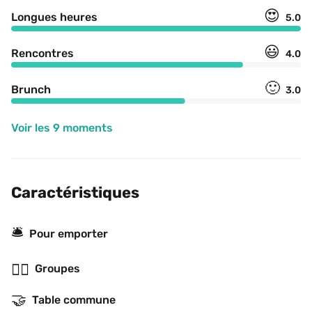
😍
Longues heures
5.0
😃
Rencontres
4.0
🙂
Brunch
3.0
Voir les 9 moments
Caractéristiques
🛎
Pour emporter
👯‍♂️
Groupes
🤝
Table commune