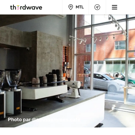
MTL
Photo par 
@noussommes.cafe