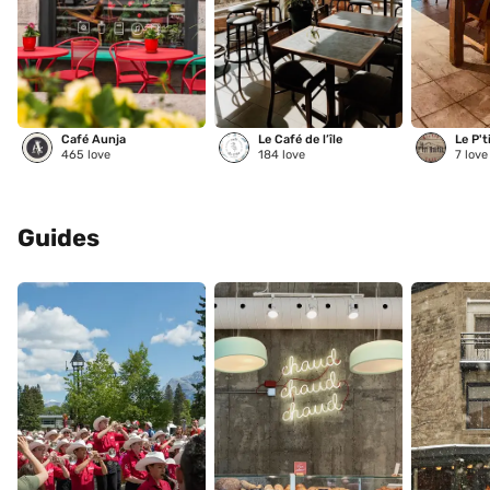
Café Aunja
Le Café de l’île
Le P't
465
love
184
love
7
love
Guides