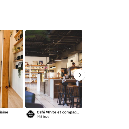
isine
Café White et compagnie
Brûlerie du Roy
195
love
18
love