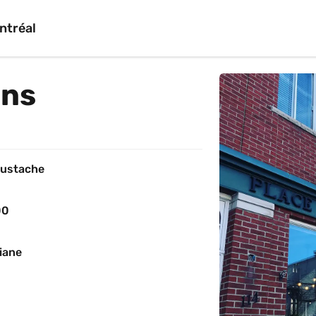
ntréal
ins
Eustache
00
iane 