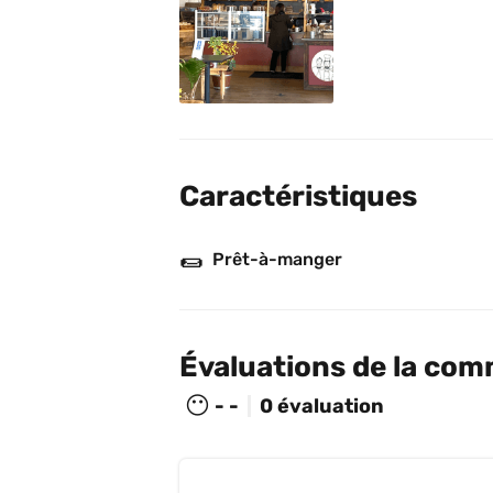
Caractéristiques
🌯
Prêt-à-manger
Évaluations de la co
😶
- -
0 évaluation