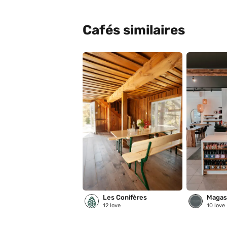
Cafés similaires
Les Conifères
12
love
10
love