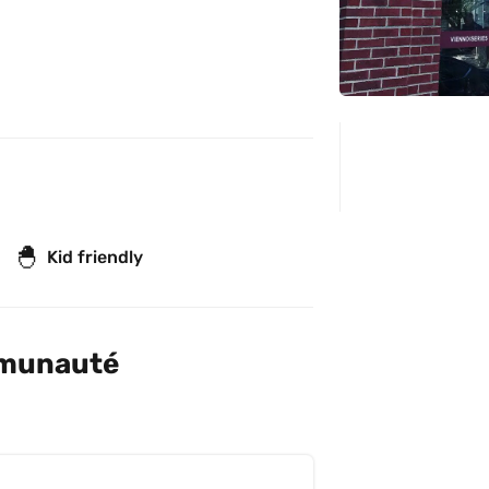
🐣
Kid friendly
mmunauté