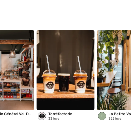
Magasin Général Val-David
Torréfactorie
La Petite Vo
33
love
352
love