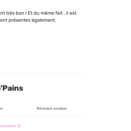
t très bon ! Et du même fait , il est 
s sont présentes également.
o'Pains
de
Réseaux sociaux
ormation 🤓