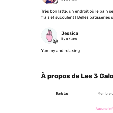
😃
Très bon latté, un endroit où le pain sen
frais et succulent ! Belles pâtisserie
Jessica 
il y a 6 ans
😃
Yummy and relaxing 
À propos de Les 3 Gal
Baristas
Membre 
Aucune inf