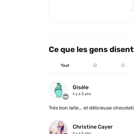
Ce que les gens disent
Tout
☹️
😐
Gisèle
il y a 3 ans
😍
Très bon laite... et délicieuse chocolat
Christine Cayer
il y a 5 ans