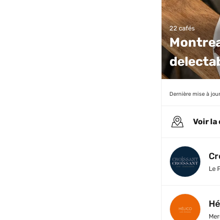
22 cafés
Montrea
delectab
Dernière mise à jour
Voir la
Cr
Le 
Hé
Mer