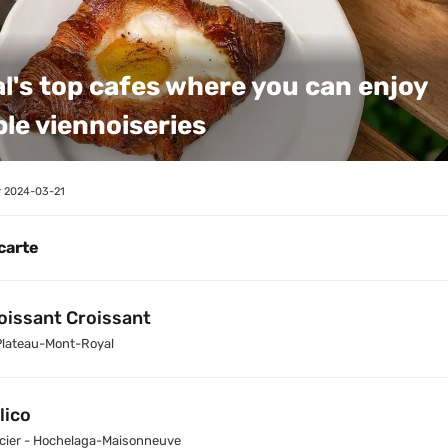
l's top cafes where you can enjoy 
le viennoiseries
 
2024-03-21
 carte
oissant Croissant
Plateau-Mont-Royal
lico
cier - Hochelaga-Maisonneuve