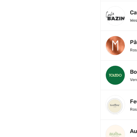
Ca
Wes
Pâ
Ros
Bo
Ver
Fe
Ros
Au