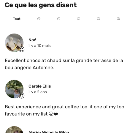
Ce que les gens disent
Tout
☹️
😐
🙂
😃
😍
Noé
il y a 10 mois
😍
Excellent chocolat chaud sur la grande terrasse de la 
boulangerie Automne.
Carole Ellis 
il y a 2 ans
😍
Best experience and great coffee too  it one of my top 
favourite on my list 🥲❤️ 
Marie-Michelle Pilon