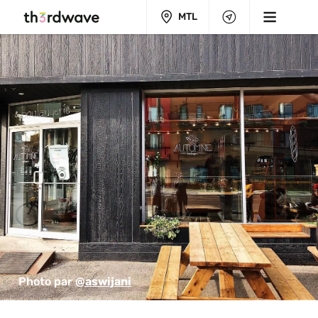
MTL
Photo par 
@aswijani