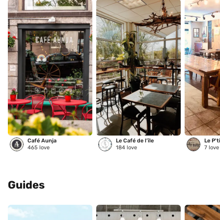
Café Aunja
Le Café de l’île
Le P't
465
love
184
love
7
love
Guides