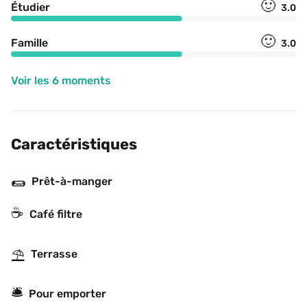
🙂
Étudier
3.0
🙂
Famille
3.0
Voir les 6 moments
Caractéristiques
🌯
Prêt-à-manger
☕️
Café filtre
⛱
Terrasse
🛎
Pour emporter