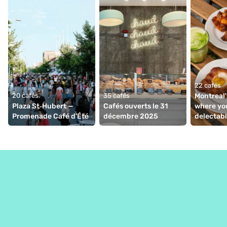
22 cafés
20 cafés
35 cafés
Montreal'
Plaza St‑Hubert — 
Cafés ouverts le 31 
where you
Promenade Café d’Été
décembre 2025
delectabl
viennoise