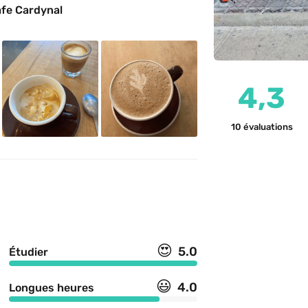
afe Cardynal 
4,3
10
évaluations
😍
5.0
Étudier
😃
4.0
Longues heures