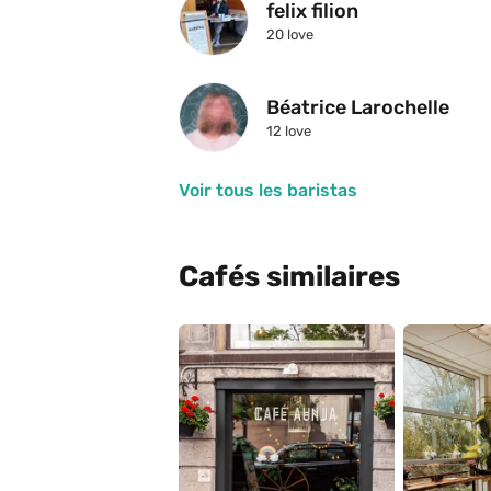
felix filion
20
 love
Béatrice Larochelle
12
 love
Voir tous les baristas
Cafés similaires