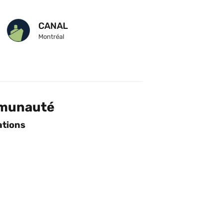
CANAL
Montréal
mmunauté
ations