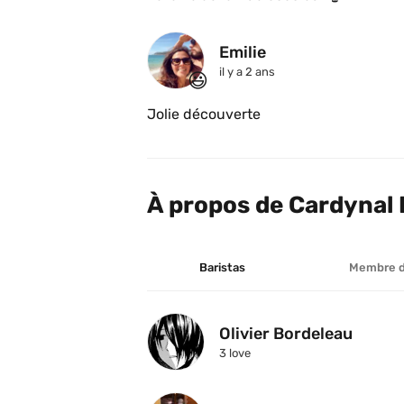
Emilie
il y a 2 ans
😃
Jolie découverte
À propos de Cardynal 
Baristas
Membre 
Olivier Bordeleau
3
 love