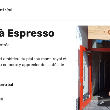
ntréal
 à Espresso
ntréal
et ambitieu du plateau mont-royal et 
u on peux y apprécier des cafés de 
ontréal
00