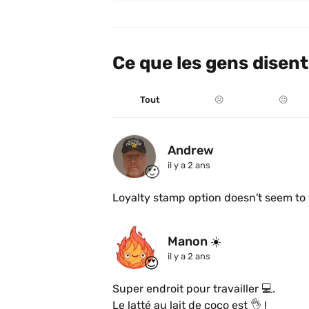
Ce que les gens disent
Tout
☹️
😐
Andrew
il y a 2 ans
🙂
Loyalty stamp option doesn't seem to 
Manon ☀️
il y a 2 ans
😍
Super endroit pour travailler 💻. 

Le latté au lait de coco est 👌 !