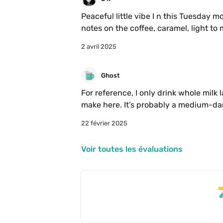
Peaceful little vibe I n this Tuesday mor
notes on the coffee, caramel, light to 
2 avril 2025
(BTW the photo doesn’t do justice to th
Ghost
For reference, I only drink whole milk la
make here. It’s probably a medium-dar
caramel and nutty taste I like and the
22 février 2025
Voir toutes les évaluations