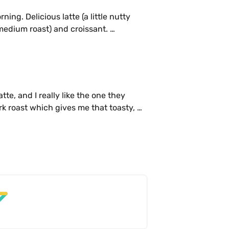
ning. Delicious latte (a little nutty 
medium roast) and croissant. 

e taste!)
tte, and I really like the one they 
k roast which gives me that toasty, 
 milk consistency is creamy 
throughout the experience. I get the medium size at around $6.50. 