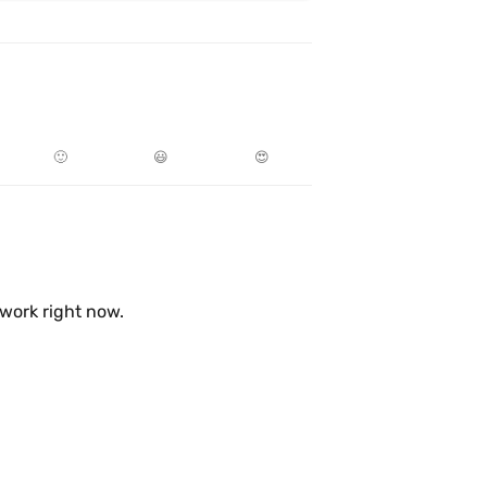
🙂
😃
😍
work right now.