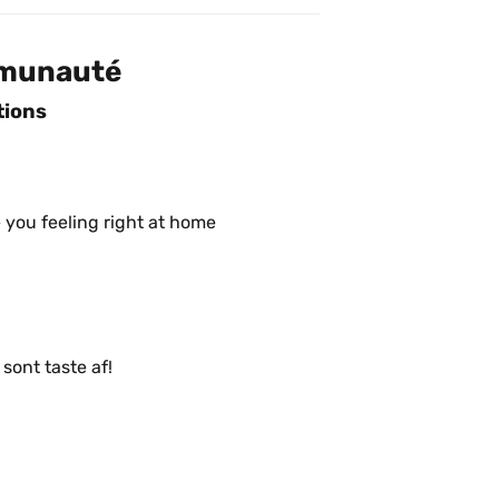
mmunauté
tions
Best experience and warm staff, leave you feeling right at home 
Belle ambiance et leurs grilled cheese sont taste af! 