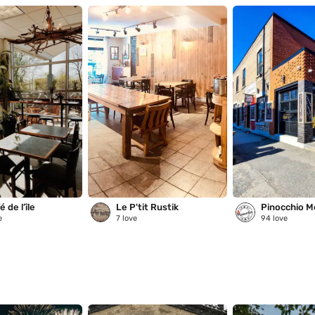
 de l’île
Le P'tit Rustik
Pinocchio M
e
7
love
94
love