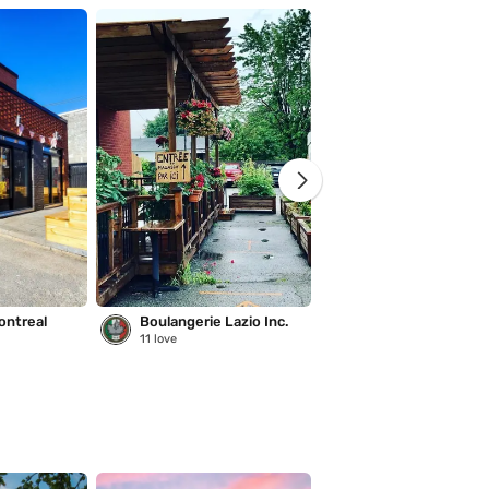
ontreal
Boulangerie Lazio Inc.
Saison des pluies
11
love
221
love