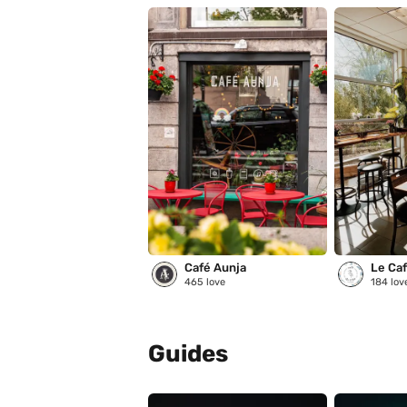
Café Aunja
Le Café
465
love
184
lov
Guides