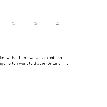
🙂
😃
😍
 know that there was also a cafe on 
go I often went to that on Ontario in 
lways so good! 🦆❤️