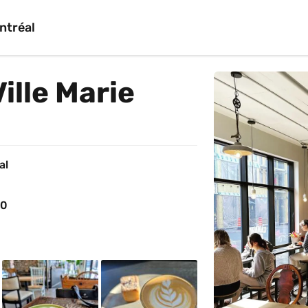
ntréal
ille Marie
al
00