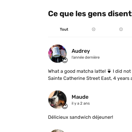
Ce que les gens disent
Tout
☹️
😐
Audrey
l’année dernière
😍
What a good matcha latte! 🍵 I did not
Sainte Catherine Street East, 4 years a
Hochelaga. Their grilled cheese are a
Maude
il y a 2 ans
😍
Délicieux sandwich déjeuner!