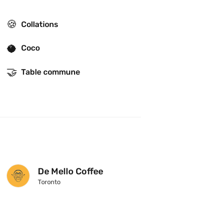
🍪
Collations
🥥
Coco
🤝
Table commune
De Mello Coffee
Toronto