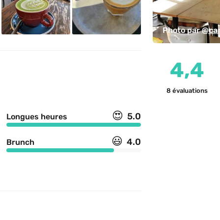
Photo par 
@can
4,4
8
évaluations
😍
5.0
Longues heures
😃
4.0
Brunch