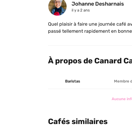
Johanne Desharnais
il y a 2 ans
Quel plaisir à faire une journée café 
passé tellement rapidement en bonne 
prendre un flatwhite dans une tasse, je
contre, plusieurs établissements le s
flat white, j’ai demandé dans une tasse
À propos de Canard Caf
finir dans un takeout 🙄. Par chance que
Vous avez vu? Ils ont un tableau de p
chien🐕🐩🐾
Baristas
Membre 
Aucune inf
Cafés similaires