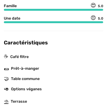
😍
Famille
5.0
😍
Une date
5.0
Caractéristiques
☕️
Café filtre
🌯
Prêt-à-manger
🤝
Table commune
🥑
Options véganes
⛱
Terrasse