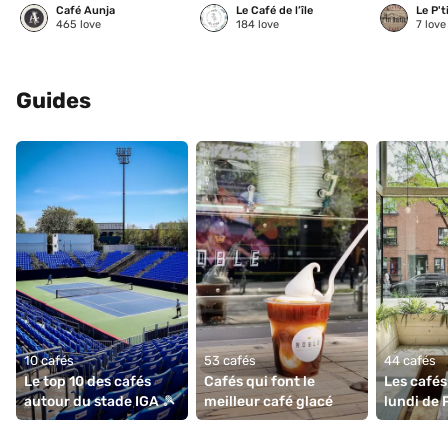
Café Aunja
Le Café de l’île
Le P't
465
love
184
love
7
love
Guides
10 cafés
53 cafés
44 cafés
Le top 10 des cafés 
Cafés qui font le 
Les cafés 
autour du stade IGA 🎾
meilleur café glacé 
lundi de