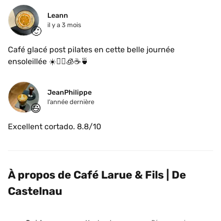
Leann
il y a 3 mois
🙂
Café glacé post pilates en cette belle journée 
ensoleillée ☀️🧘‍♀️🧊☕️🍵
JeanPhilippe
l’année dernière
😃
Excellent cortado. 8.8/10
À propos de Café Larue & Fils | De 
Castelnau