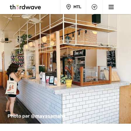
MTL
Photo par 
@mayssamaha