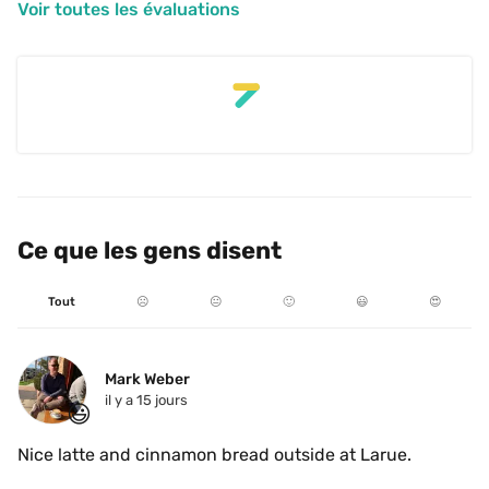
Voir toutes les évaluations
Ce que les gens disent
Tout
☹️
😐
🙂
😃
😍
Mark Weber
il y a 15 jours
😃
Nice latte and cinnamon bread outside at Larue. 