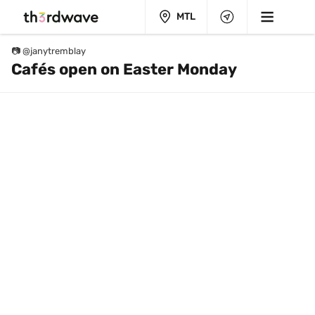
MTL
📷 @janytremblay
Cafés open on Easter Monday