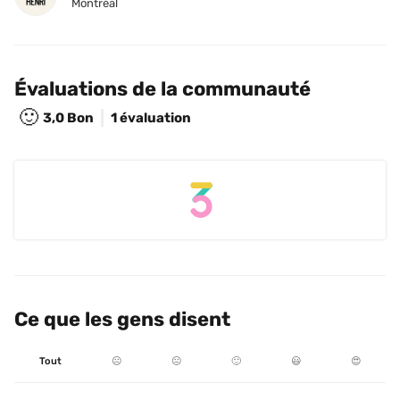
Montréal
Évaluations de la communauté
🙂
3,0
Bon
1 évaluation
Ce que les gens disent
Tout
☹️
😐
🙂
😃
😍