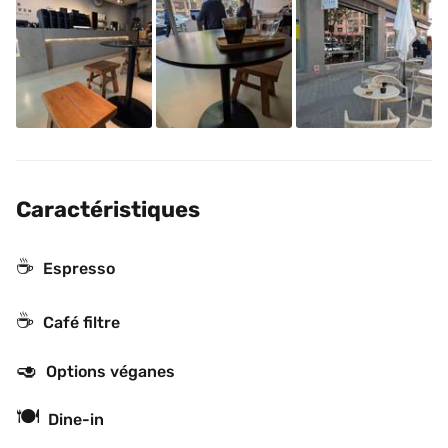
Caractéristiques
☕
Espresso
☕️
Café filtre
🥑
Options véganes
🍽
Dine-in