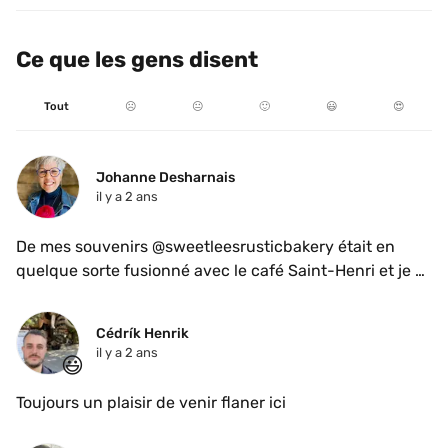
Ce que les gens disent
Tout
☹️
😐
🙂
😃
😍
Johanne Desharnais
il y a 2 ans
De mes souvenirs @sweetleesrusticbakery était en 
quelque sorte fusionné avec le café Saint-Henri et je 
trippais sur leur plafond.  Oh, quel changement, 
maintenant c’est seulement “Sweet Lee’s café 
Cédrík Henrik 
patisserie”. Nous aurons plus de détail une fois la page 
il y a 2 ans
😃
Google à jour. Pour le moment, venez essayez la 
nouvelle version du café.
Toujours un plaisir de venir flaner ici 