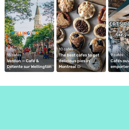
10 cafés
15 cafés
The best cafes to get 
9 cafés
Verdun — Café & 
delicious pies in 
Cafés ouv
Détente sur Wellington
Montreal 🥧
emporter