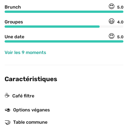
😍
Brunch
5.0
😃
Groupes
4.0
😍
Une date
5.0
Voir les 9 moments
Caractéristiques
☕️
Café filtre
🥑
Options véganes
🤝
Table commune