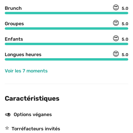
😍
Brunch
5.0
😍
Groupes
5.0
😍
Enfants
5.0
😍
Longues heures
5.0
Voir les 7 moments
Caractéristiques
🥑
Options véganes
⭐️
Torréfacteurs invités