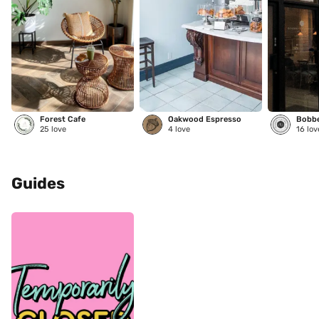
Forest Cafe
Oakwood Espresso
25
love
4
love
16
lov
Guides