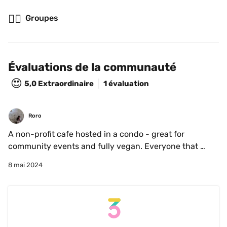
👯‍♂️
Groupes
Évaluations de la communauté
😍
5,0
Extraordinaire
1 évaluation
Roro
A non-profit cafe hosted in a condo - great for 
community events and fully vegan. Everyone that 
works there are volunteers and everything you 
8 mai 2024
purchase is a donation 