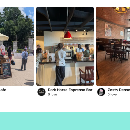
Cafe
Dark Horse Espresso Bar
Zesty Desse
0
love
0
love