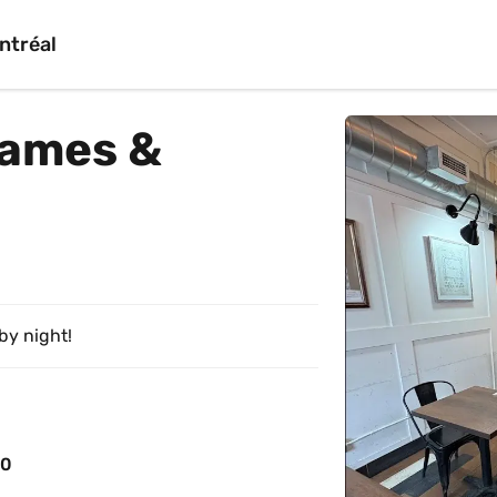
ntréal
ames & 
by night!
00