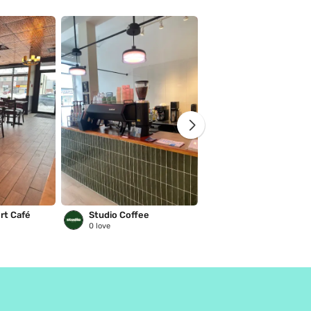
rt Café
Studio Coffee
Hutsul Space
0
love
0
love