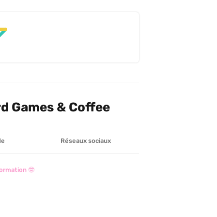
rd Games & Coffee
de
Réseaux sociaux
ormation 🤓