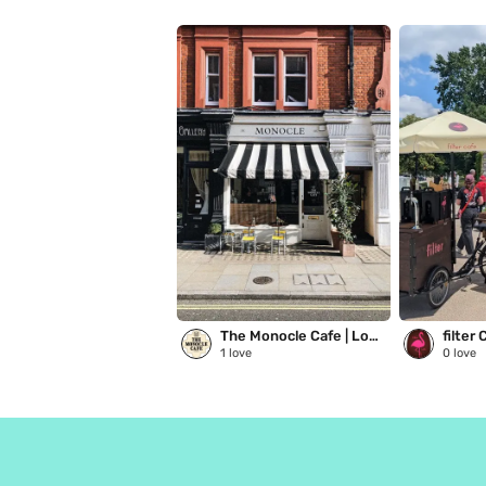
The Monocle Cafe | London
filter 
1
love
0
love