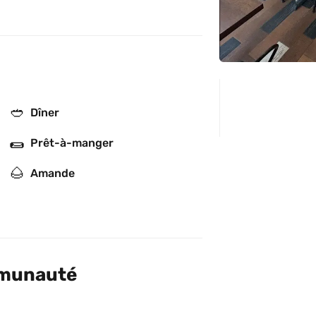
🥙
Dîner
🌯
Prêt-à-manger
🌰
Amande
mmunauté