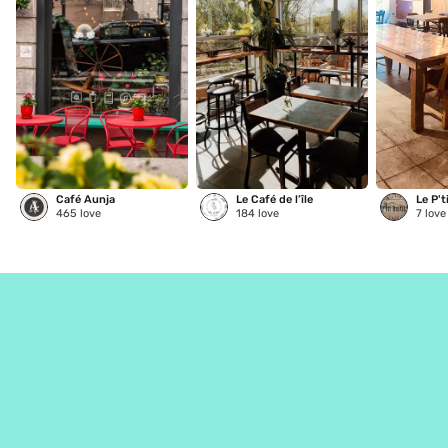
Café Aunja
Le Café de l’île
Le P't
465
love
184
love
7
love