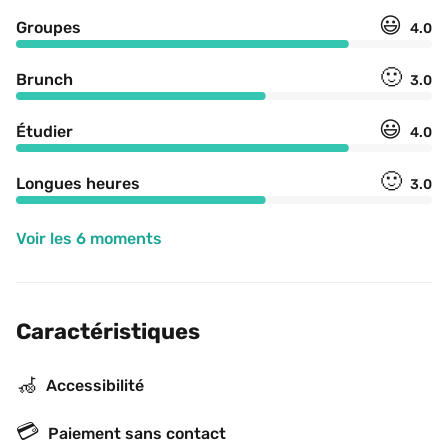
😃
Groupes
4.0
🙂
Brunch
3.0
😃
Étudier
4.0
🙂
Longues heures
3.0
Voir les 6 moments
Caractéristiques
🦽
Accessibilité
💳
Paiement sans contact