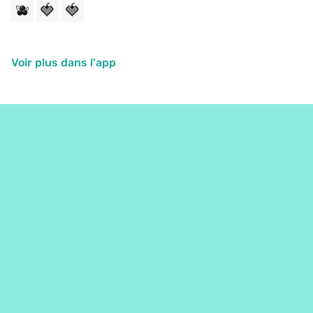
🫐
🍓
🍓
Voir plus dans l'app