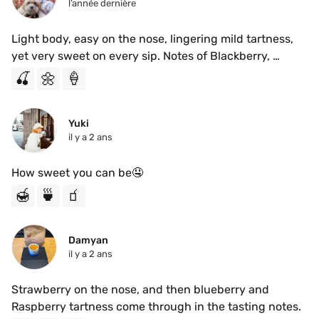
l’année dernière
Light body, easy on the nose, lingering mild tartness, 
yet very sweet on every sip. Notes of Blackberry, 
chamomile, vanilla, and creamy pistachio. Enjoyable!
🍒
🌼
🍦
Yuki
il y a 2 ans
How sweet you can be🤤
🍯
🍵
🧃
Damyan
il y a 2 ans
Strawberry on the nose, and then blueberry and 
Raspberry tartness come through in the tasting notes. 