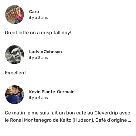
Caro
il y a 3 ans
Great latte on a crisp fall day!
Ludvic Johnson
il y a 3 ans
Excellent 
Kevin Plante-Germain
il y a 4 ans
Ce matin je me suis fait un bon café au Cleverdrip avec 
le Ronal Montenegro de Kaito (Hudson). Café d'origine 
péruvienne, il est issue d'un assemblage des varietals 
Bourbon, Geisha et Pache. 
