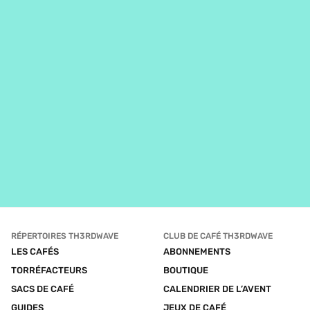
Somme toute, ça reste un café doux avec légère 
acidité. Bon matin!
RÉPERTOIRES TH3RDWAVE
CLUB DE CAFÉ TH3RDWAVE
LES CAFÉS
ABONNEMENTS
TORRÉFACTEURS
BOUTIQUE
SACS DE CAFÉ
CALENDRIER DE L’AVENT
GUIDES
JEUX DE CAFÉ