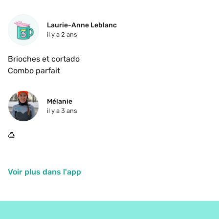
when in the area 
Laurie-Anne Leblanc
il y a 2 ans
Brioches et cortado 

Combo parfait 
Mélanie
il y a 3 ans
🍮
Voir plus dans l'app