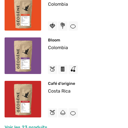
Colombia
🍓
💐
🍊
Bloom
Colombia
🍑
🍫
🍒
Café d'origine
Costa Rica
🍑
🌰
🍊
Voir les 23 produits