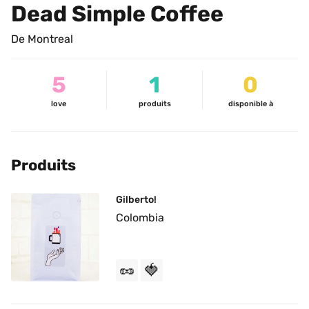
Dead Simple Coffee
De Montreal
5
1
0
love
produits
disponible à
Produits
Gilberto!
Colombia
🥜
🍓