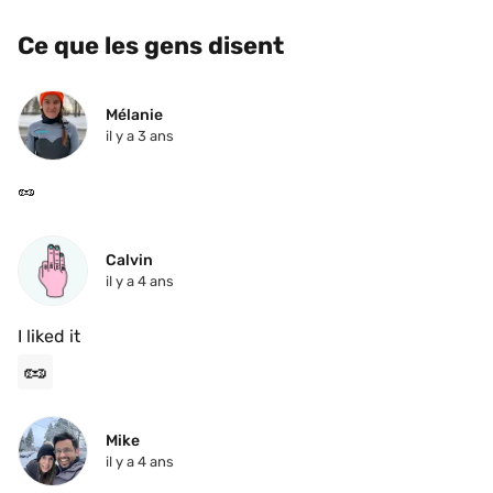
Ce que les gens disent
Mélanie
il y a 3 ans
🥜 
Calvin
il y a 4 ans
I liked it
🥜
Mike
il y a 4 ans