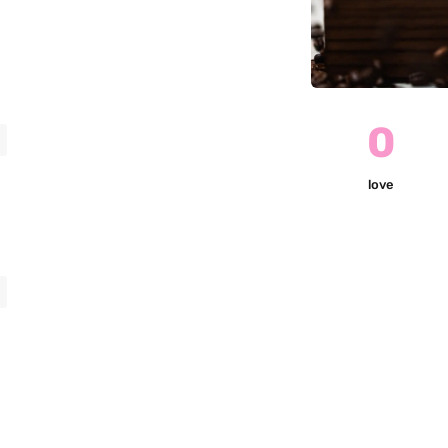
0

love
