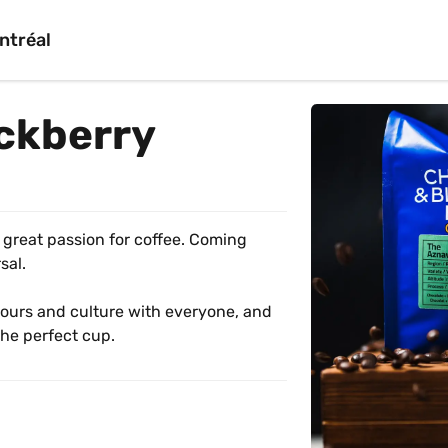
ntréal
ackberry
great passion for coffee. Coming 
sal.
vours and culture with everyone, and 
the perfect cup.