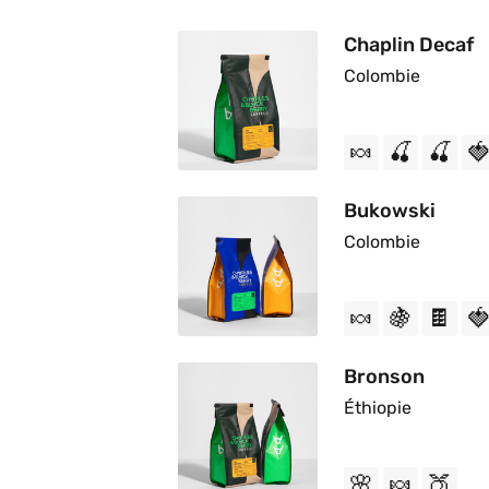
Chaplin Decaf
Colombie 
🍬
🍒
🍒

Bukowski
Colombie
🍬
🍇
🍫

Bronson
Éthiopie
🌸
🍬
🍑