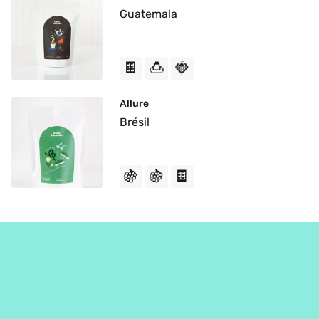
Guatemala
🍫
🍮
🍓
Allure
Brésil
🍇
🍇
🍫