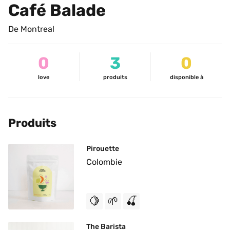
Café Balade
De Montreal
0
3
0
love
produits
disponible à
Produits
Pirouette
Colombie
🍋
🌱
🍒
The Barista