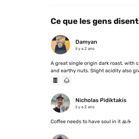
Ce que les gens disent
Damyan
il y a 2 ans
A great single origin dark roast, with
🍫
🌰
Nicholas Pidiktakis
il y a 2 ans
Coffee needs to have soul in it 🙏☕️