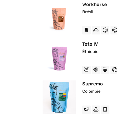
Workhorse
Brésil
🍫
🍮
😋

Toto IV
Éthiopie
🍑
🍓
🍵

Supremo
Colombie
🍉
🍮
🍫