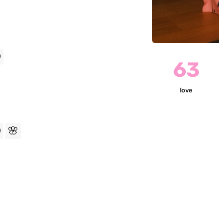

63
love

🌸