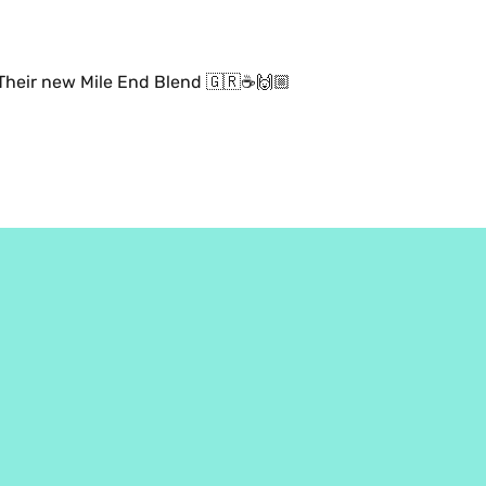
Their new Mile End Blend 🇬🇷☕️🙌🏼