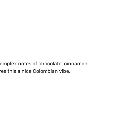
 complex notes of chocolate, cinnamon, 
and earthy nuts. Slight acidity also gives this a nice Colombian vibe. 