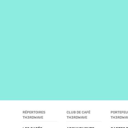
RÉPERTOIRES 
CLUB DE CAFÉ 
PORTEFEUI
TH3RDWAVE
TH3RDWAVE
TH3RDWA