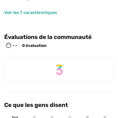
Voir les 7 caractéristiques
Évaluations de la communauté
😶
- -
0 évaluation
Ce que les gens disent
Tout
☹️
😐
🙂
😃
😍