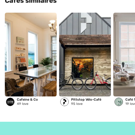
Cafés similaires
Cafeine & Co
Pittstop Vélo-Café
Café 
49
love
95
love
19
lov